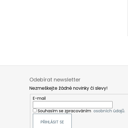
Z
á
Odebírat newsletter
p
Nezmeškejte žádné novinky či slevy!
a
t
E-mail
í
Souhasím se zpracováním
osobních údajů.
PŘIHLÁSIT SE