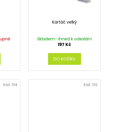
Kartáč velký
tupné
Skladem- ihned k odeslání
197 Kč
DO KOŠÍKU
Kód:
1114
Kód:
1112