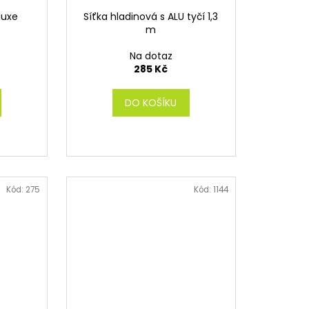
luxe
Síťka hladinová s ALU tyčí 1,3
m
Na dotaz
285 Kč
DO KOŠÍKU
Kód:
275
Kód:
1144