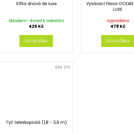
Síťka dnová de luxe
Vysávací hlava OCEAN
LUXE
Skladem- ihned k odeslání
Vyprodáno
425 Kč
479 Kč
DO KOŠÍKU
DO KOŠÍKU
Kód:
274
Tyč teleskopická (1,8 - 3,6 m)