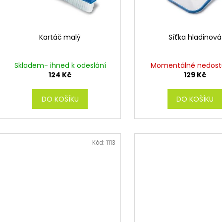
d
r
u
o
k
d
Kartáč malý
Síťka hladinová
t
u
ů
k
Skladem- ihned k odeslání
Momentálně nedos
t
124 Kč
129 Kč
ů
DO KOŠÍKU
DO KOŠÍKU
Kód:
1113