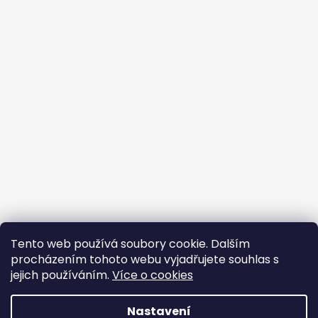
Tento web používá soubory cookie. Dalším
procházením tohoto webu vyjadřujete souhlas s
jejich používáním.
Více o cookies
Vytvořil Shoptet
Nastavení
Copyright 2026
BROJIR.EU - prodej,servis zahradní