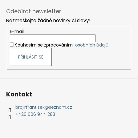
l
á
á
Odebírat newsletter
d
p
a
Nezmeškejte žádné novinky či slevy!
a
c
t
E-mail
í
í
p
Souhasím se zpracováním
osobních údajů.
r
v
PŘIHLÁSIT SE
k
y
v
ý
p
Kontakt
i
s
brojirfrantisek
@
seznam.cz
u
+420 606 944 283