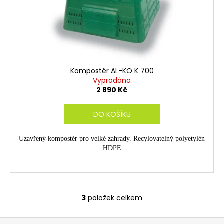
Kompostér AL-KO K 700
Vyprodáno
2 890 Kč
DO KOŠÍKU
Uzavřený kompostér pro velké zahrady. Recylovatelný polyetylén
HDPE
3
položek celkem
O
v
Z