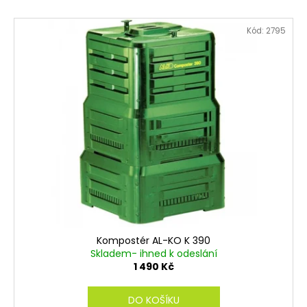
č
u
V
j
Kód:
2795
ý
e
p
m
i
e
s
p
r
o
d
u
k
t
ů
Kompostér AL-KO K 390
Skladem- ihned k odeslání
1 490 Kč
DO KOŠÍKU