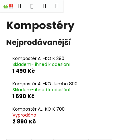
K
Přejít
Hledat
Nákupní
Menu
Přihlášení
na
o
obsah
Zpět
Zpět
košík
š
Kompostéry
í
C
k
Nejprodávanější
o
p
o
Kompostér AL-KO K 390
Skladem- ihned k odeslání
t
1 490 Kč
ř
e
Kompostér AL-KO Jumbo 800
b
Skladem- ihned k odeslání
1 690 Kč
u
j
Kompostér AL-KO K 700
e
Vyprodáno
2 890 Kč
t
e
Ř
n