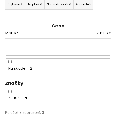
a
Nejlevnější
Nejdražší
Nejprodávanější
Abecedně
a
z
j
e
í
n
t
Cena
í
?
1490
Kč
2890
Kč
p
r
o
d
HLEDAT
u
Na skladě
2
k
t
D
Značky
ů
o
p
AL-KO
3
o
r
u
Položek k zobrazení:
3