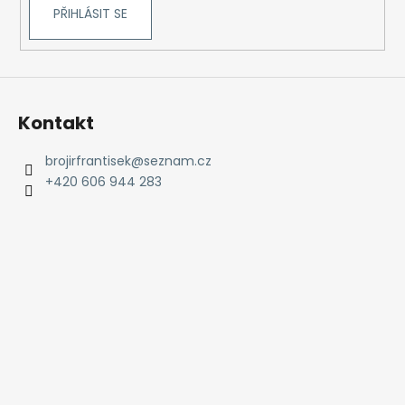
č
PŘIHLÁSIT SE
u
j
e
m
e
Kontakt
brojirfrantisek
@
seznam.cz
+420 606 944 283