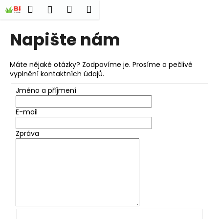
K
Přejít
Hledat
Nákupní
Menu
Přihlášení
na
o
obsah
Zpět
Zpět
košík
š
Napište nám
í
C
k
o
Máte nějaké otázky? Zodpovíme je. Prosíme o pečlivé
vyplnění kontaktních údajů.
p
o
Jméno a příjmení
t
E-mail
ř
e
Zpráva
b
u
j
e
t
e
n