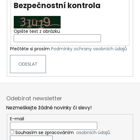
Bezpečnostní kontrola
a
j
í
t
Opište text z obrázku
?
Přečtěte si prosím
Podmínky ochrany osobních údajů
ODESLAT
HLEDAT
Z
á
Odebírat newsletter
D
p
o
Nezmeškejte žádné novinky či slevy!
a
p
t
E-mail
o
í
r
Souhasím se zpracováním
osobních údajů.
u