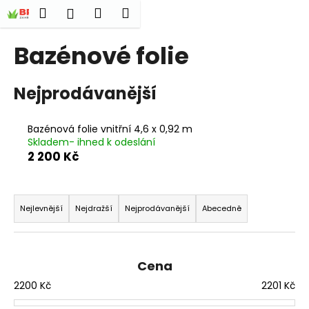
K
Přejít
Hledat
Nákupní
Menu
Přihlášení
na
o
obsah
Zpět
Zpět
košík
š
Bazénové folie
í
C
k
Nejprodávanější
o
p
o
Bazénová folie vnitřní 4,6 x 0,92 m
Skladem- ihned k odeslání
t
2 200 Kč
ř
e
Ř
b
a
Nejlevnější
Nejdražší
Nejprodávanější
Abecedně
u
z
j
e
e
n
Cena
t
í
2200
Kč
2201
Kč
e
p
n