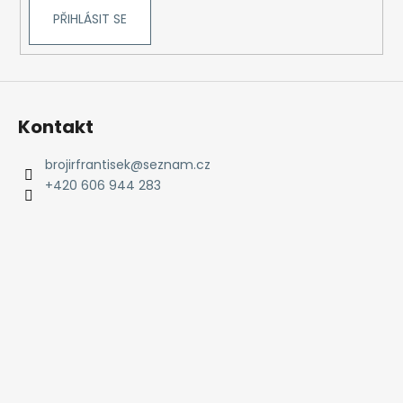
v
PŘIHLÁSIT SE
k
y
v
ý
p
Kontakt
i
s
brojirfrantisek
@
seznam.cz
u
+420 606 944 283