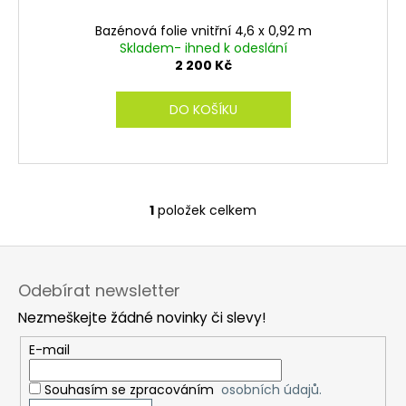
č
t
u
ů
Bazénová folie vnitřní 4,6 x 0,92 m
j
Skladem- ihned k odeslání
e
2 200 Kč
m
e
DO KOŠÍKU
1
položek celkem
O
v
Z
l
á
á
Odebírat newsletter
d
p
a
Nezmeškejte žádné novinky či slevy!
a
c
t
E-mail
í
í
p
Souhasím se zpracováním
osobních údajů.
r