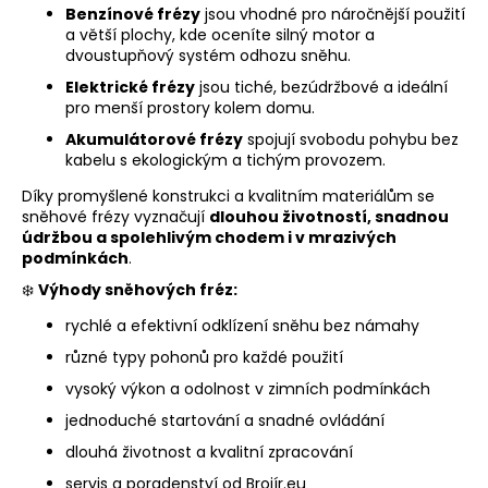
k
Benzínové frézy
jsou vhodné pro náročnější použití
y
a větší plochy, kde oceníte silný motor a
v
dvoustupňový systém odhozu sněhu.
ý
Elektrické frézy
jsou tiché, bezúdržbové a ideální
p
pro menší prostory kolem domu.
i
Akumulátorové frézy
spojují svobodu pohybu bez
s
kabelu s ekologickým a tichým provozem.
u
Díky promyšlené konstrukci a kvalitním materiálům se
sněhové frézy vyznačují
dlouhou životností, snadnou
údržbou a spolehlivým chodem i v mrazivých
podmínkách
.
❄️
Výhody sněhových fréz:
rychlé a efektivní odklízení sněhu bez námahy
různé typy pohonů pro každé použití
vysoký výkon a odolnost v zimních podmínkách
jednoduché startování a snadné ovládání
dlouhá životnost a kvalitní zpracování
servis a poradenství od Brojír.eu