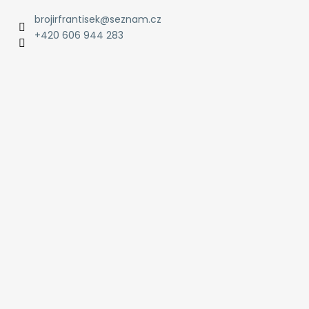
brojirfrantisek
@
seznam.cz
+420 606 944 283