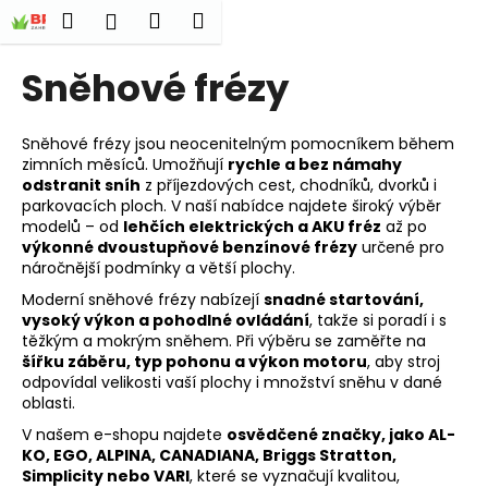
K
Přejít
Hledat
Nákupní
Menu
Přihlášení
na
o
obsah
Zpět
Zpět
košík
š
Sněhové frézy
í
C
k
o
Sněhové frézy jsou neocenitelným pomocníkem během
zimních měsíců. Umožňují
rychle a bez námahy
p
odstranit sníh
z příjezdových cest, chodníků, dvorků i
o
parkovacích ploch. V naší nabídce najdete široký výběr
t
modelů – od
lehčích elektrických a AKU fréz
až po
výkonné dvoustupňové benzínové frézy
určené pro
ř
náročnější podmínky a větší plochy.
e
Moderní sněhové frézy nabízejí
snadné startování,
b
vysoký výkon a pohodlné ovládání
, takže si poradí i s
u
těžkým a mokrým sněhem. Při výběru se zaměřte na
šířku záběru, typ pohonu a výkon motoru
, aby stroj
j
odpovídal velikosti vaší plochy i množství sněhu v dané
e
oblasti.
t
V našem e-shopu najdete
osvědčené značky, jako AL-
e
KO, EGO, ALPINA, CANADIANA, Briggs Stratton,
Simplicity nebo VARI
, které se vyznačují kvalitou,
n