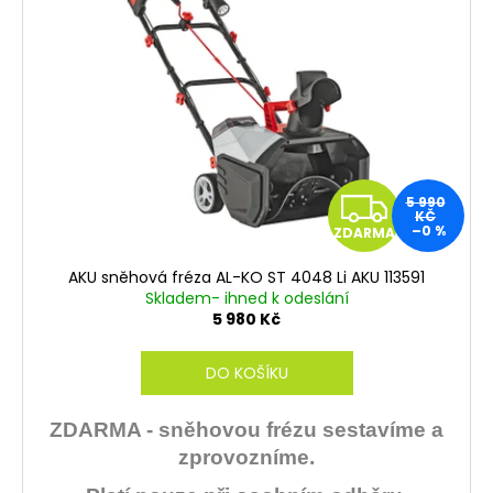
i
s
p
r
o
d
u
Z
5 990
k
KČ
–0 %
ZDARMA
t
D
ů
AKU sněhová fréza AL-KO ST 4048 Li AKU 113591
A
Skladem- ihned k odeslání
5 980 Kč
R
DO KOŠÍKU
M
A
ZDARMA - sněhovou frézu sestavíme a
zprovozníme.