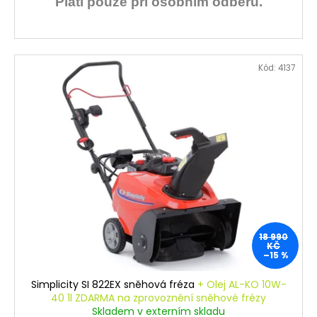
Platí pouze při osobním odběru.
Kód:
4137
18 990
KČ
–15 %
Simplicity SI 822EX sněhová fréza
+ Olej AL-KO 10W-
40 1l ZDARMA na zprovoznění sněhové frézy
Skladem v externím skladu