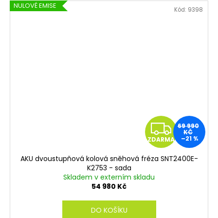
NULOVÉ EMISE
Kód:
9398
Z
69 990
KČ
–21 %
ZDARMA
D
AKU dvoustupňová kolová sněhová fréza SNT2400E-
A
K2753 - sada
Skladem v externím skladu
R
54 980 Kč
M
DO KOŠÍKU