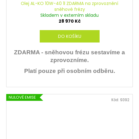
Olej AL-KO 10W-40 1l ZDARMA na zprovoznění
sněhové frézy
Skladem v externím skladu
28 970 Kč
DO KOŠÍKU
ZDARMA - sněhovou frézu sestavíme a
zprovozníme.
Platí pouze při osobním odběru.
NULOVÉ EMISE
Kód:
9392