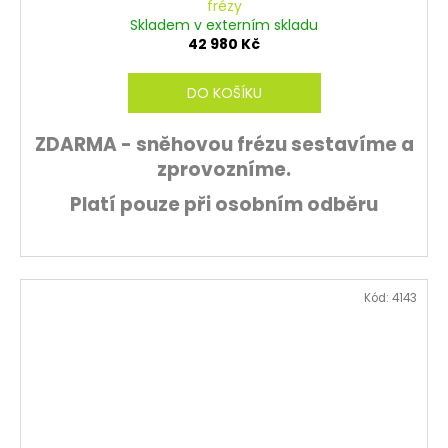
frézy
R
Skladem v externím skladu
42 980 Kč
M
DO KOŠÍKU
A
ZDARMA - sněhovou frézu sestavíme a
zprovozníme.
Platí pouze při osobním odběru
Kód:
4143