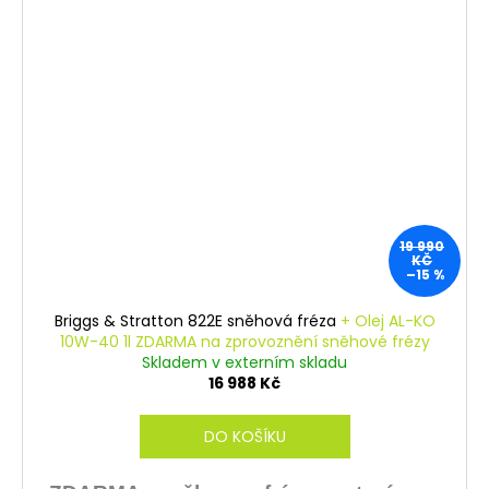
19 990
KČ
–15 %
Briggs & Stratton 822E sněhová fréza
+ Olej AL-KO
10W-40 1l ZDARMA na zprovoznění sněhové frézy
Skladem v externím skladu
16 988 Kč
DO KOŠÍKU