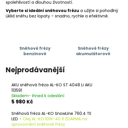
spolehlivostí a dlouhou životností.
a
Vyberte si ideální sněhovou frézu
a užijte si pohodlný
j
úklid sněhu bez lopaty – snadno, rychle a efektivně.
í
t
?
Sněhové frézy
Sněhové frézy
benzinové
akumulátorové
HLEDAT
Nejprodávanější
AKU sněhová fréza AL-KO ST 4048 Li AKU
D
113591
Skladem- ihned k odeslání
o
5 980 Kč
p
o
Sněhová fréza AL-KO SnowLine 760.4 TE
r
LED
+ Olej AL-KO 10W-40 1l ZDARMA na
u
zprovoznění sněhové frézy