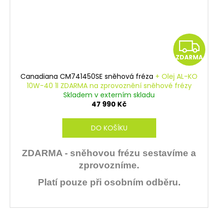
Z
ZDARMA
D
Canadiana CM741450SE sněhová fréza
+ Olej AL-KO
A
10W-40 1l ZDARMA na zprovoznění sněhové frézy
Skladem v externím skladu
R
47 990 Kč
M
DO KOŠÍKU
A
ZDARMA - sněhovou frézu sestavíme a
zprovozníme.
Platí pouze při osobním odběru.