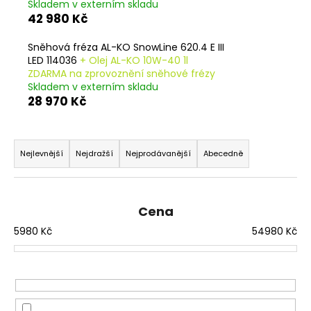
č
Skladem v externím skladu
u
42 980 Kč
j
e
Sněhová fréza AL-KO SnowLine 620.4 E III
m
LED 114036
+ Olej AL-KO 10W-40 1l
ZDARMA na zprovoznění sněhové frézy
e
Skladem v externím skladu
28 970 Kč
Ř
a
Nejlevnější
Nejdražší
Nejprodávanější
Abecedně
z
e
n
Cena
í
5980
Kč
54980
Kč
p
r
o
d