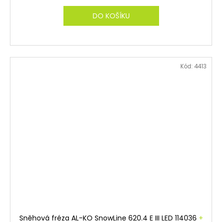
M
DO KOŠÍKU
A
Kód:
4413
Sněhová fréza AL-KO SnowLine 620.4 E III LED 114036
+