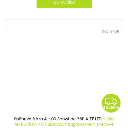
M
DO KOŠÍKU
A
Kód:
9458
Z
ZDARMA
D
Sněhová fréza AL-KO SnowLine 760.4 TE LED
+ Olej
A
AL-KO 10W-40 1l ZDARMA na zprovoznění sněhové