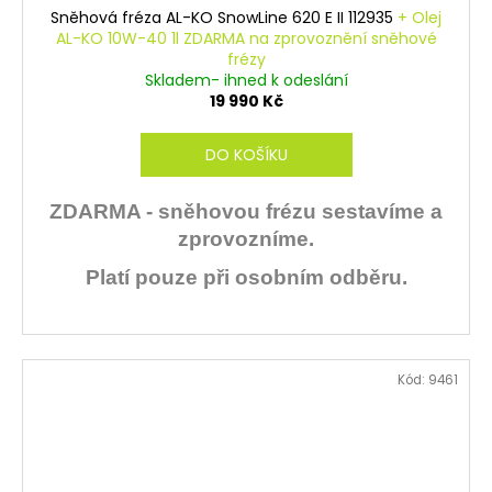
Sněhová fréza AL-KO SnowLine 620 E II 112935
+ Olej
AL-KO 10W-40 1l ZDARMA na zprovoznění sněhové
frézy
Skladem- ihned k odeslání
19 990 Kč
DO KOŠÍKU
ZDARMA - sněhovou frézu sestavíme a
zprovozníme.
Platí pouze při osobním odběru.
Kód:
9461