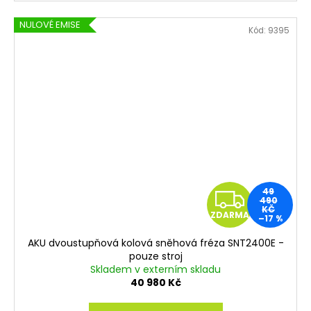
NULOVÉ EMISE
Kód:
9395
Z
49
490
KČ
ZDARMA
–17 %
D
AKU dvoustupňová kolová sněhová fréza SNT2400E -
A
pouze stroj
Skladem v externím skladu
R
40 980 Kč