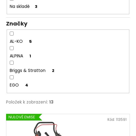
u
Na skladě
3
k
t
Značky
ů
AL-KO
5
ALPINA
1
Briggs & Stratton
2
EGO
4
Položek k zobrazení:
13
V
NULOVÉ EMISE
Kód:
113591
ý
p