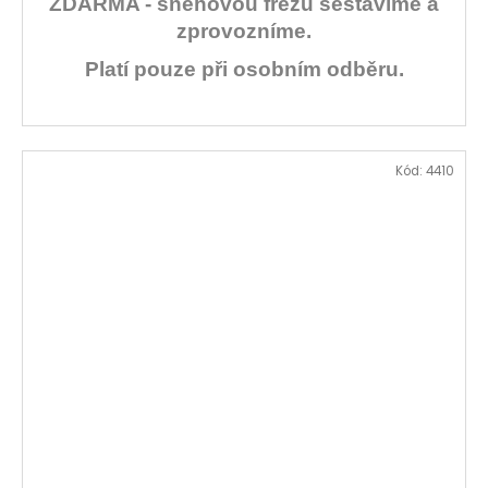
ZDARMA - sněhovou frézu sestavíme a
zprovozníme.
Platí pouze při osobním odběru.
Kód:
4410