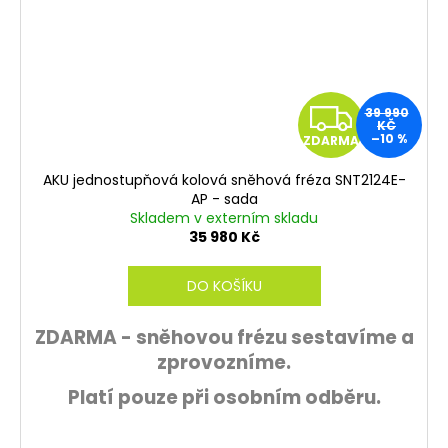
Z
39 990
KČ
–10 %
ZDARMA
D
AKU jednostupňová kolová sněhová fréza SNT2124E-
A
AP - sada
Skladem v externím skladu
R
35 980 Kč
M
DO KOŠÍKU
A
ZDARMA - sněhovou frézu sestavíme a
zprovozníme.
Platí pouze při osobním odběru.