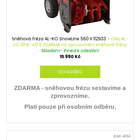
Sněhová fréza AL-KO SnowLine 560 II 112933
+ Olej AL-
KO 10W-40 1l ZDARMA na zprovoznění sněhové frézy
Skladem- ihned k odeslání
15 990 Kč
DO KOŠÍKU
ZDARMA - sněhovou frézu sestavíme a
zprovozníme.
Platí pouze při osobním odběru.
Kód:
4134