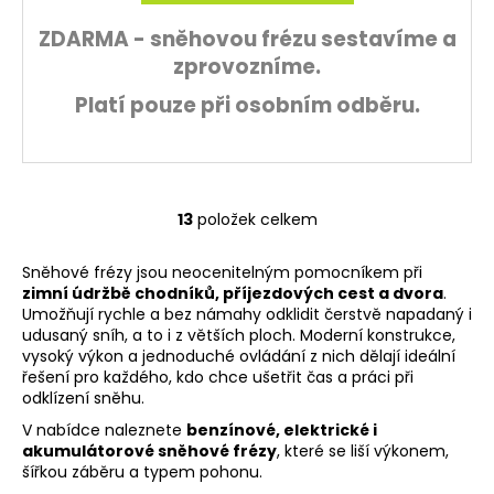
A
ZDARMA - sněhovou frézu sestavíme a
zprovozníme.
Platí pouze při osobním odběru.
13
položek celkem
O
v
Sněhové frézy jsou neocenitelným pomocníkem při
l
zimní údržbě chodníků, příjezdových cest a dvora
.
á
Umožňují rychle a bez námahy odklidit čerstvě napadaný i
d
udusaný sníh, a to i z větších ploch. Moderní konstrukce,
a
vysoký výkon a jednoduché ovládání z nich dělají ideální
c
řešení pro každého, kdo chce ušetřit čas a práci při
í
odklízení sněhu.
p
V nabídce naleznete
benzínové, elektrické i
r
akumulátorové sněhové frézy
, které se liší výkonem,
v
šířkou záběru a typem pohonu.