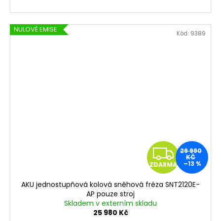
NULOVÉ EMISE
Kód:
9389
Z
29 990
KČ
–13 %
ZDARMA
D
AKU jednostupňová kolová sněhová fréza SNT2120E-
A
AP pouze stroj
Skladem v externím skladu
R
25 980 Kč