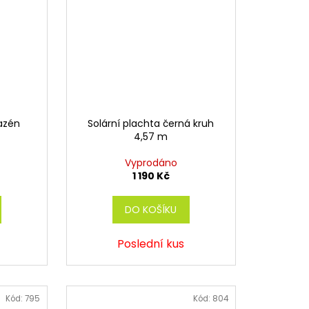
bazén
Solární plachta černá kruh
4,57 m
Vyprodáno
1 190 Kč
DO KOŠÍKU
Poslední kus
Kód:
795
Kód:
804