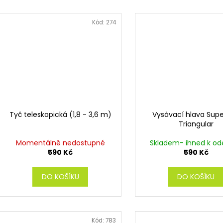
Kód:
274
Tyč teleskopická (1,8 - 3,6 m)
Vysávací hlava Sup
Triangular
Momentálně nedostupné
Skladem- ihned k od
590 Kč
590 Kč
DO KOŠÍKU
DO KOŠÍKU
Kód:
783