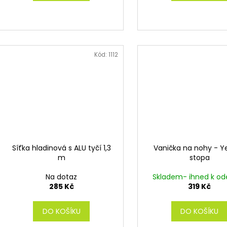
Kód:
1112
Síťka hladinová s ALU tyčí 1,3
Vanička na nohy - Y
m
stopa
Na dotaz
Skladem- ihned k od
285 Kč
319 Kč
DO KOŠÍKU
DO KOŠÍKU