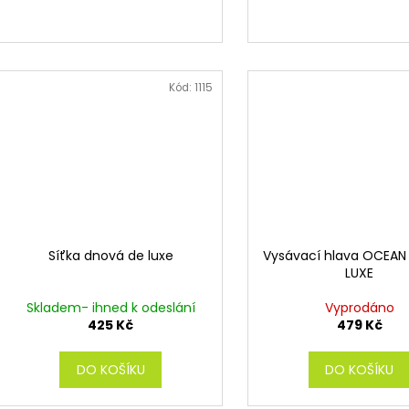
Kód:
1115
Síťka dnová de luxe
Vysávací hlava OCEAN
LUXE
Skladem- ihned k odeslání
Vyprodáno
425 Kč
479 Kč
DO KOŠÍKU
DO KOŠÍKU