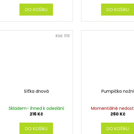
ů
DO KOŠÍKU
DO KOŠÍKU
Kód:
1113
Síťka dnová
Pumpička nožn
Skladem- ihned k odeslání
Momentálně nedos
216 Kč
260 Kč
DO KOŠÍKU
DO KOŠÍKU