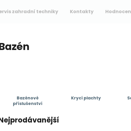
ervis zahradní techniky
Kontakty
Hodnocen
Co potřebujete najít?
Bazén
HLEDAT
Doporučujeme
Bazénové
Krycí plachty
S
příslušenství
Nejprodávanější