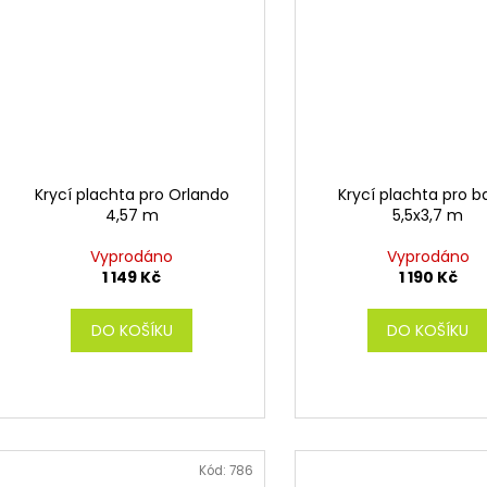
Krycí plachta pro Orlando
Krycí plachta pro 
4,57 m
5,5x3,7 m
Vyprodáno
Vyprodáno
1 149 Kč
1 190 Kč
DO KOŠÍKU
DO KOŠÍKU
Kód:
786