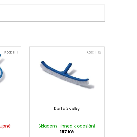
Kód:
1111
Kód:
1116
Kartáč velký
tupné
Skladem- ihned k odeslání
197 Kč