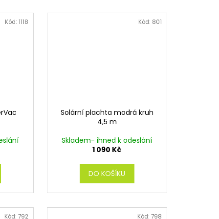
Kód:
1118
Kód:
801
erVac
Solární plachta modrá kruh
4,5 m
eslání
Skladem- ihned k odeslání
1 090 Kč
DO KOŠÍKU
Kód:
792
Kód:
798