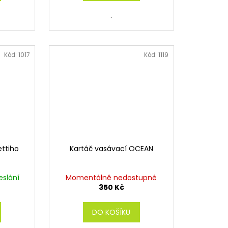
.
Kód:
1017
Kód:
1119
ettiho
Kartáč vasávací OCEAN
eslání
Momentálně nedostupné
350 Kč
DO KOŠÍKU