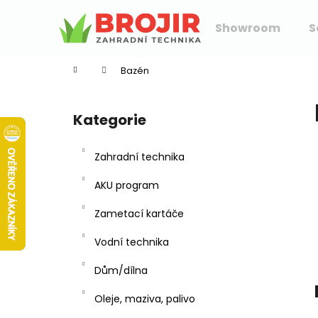
K
Přejít
na
o
Showroom
S
obsah
Zpět
Zpět
š
do
do
í
Bazén
k
obchodu
obchodu
P
o
Kategorie
Přeskočit
s
kategorie
t
Zahradní technika
r
a
AKU program
n
Zametací kartáče
n
í
Vodní technika
p
Dům/dílna
a
n
Oleje, maziva, palivo
e