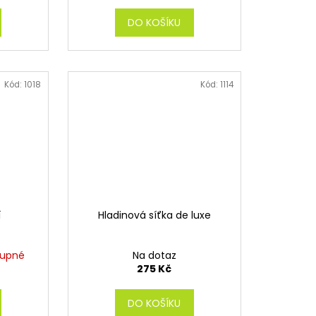
DO KOŠÍKU
Kód:
1018
Kód:
1114
í
Hladinová síťka de luxe
tupné
Na dotaz
275 Kč
DO KOŠÍKU