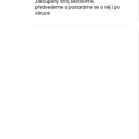
Zakoupený stroj sestavíme,
předvedeme a postaráme se o něj i po
záruce.