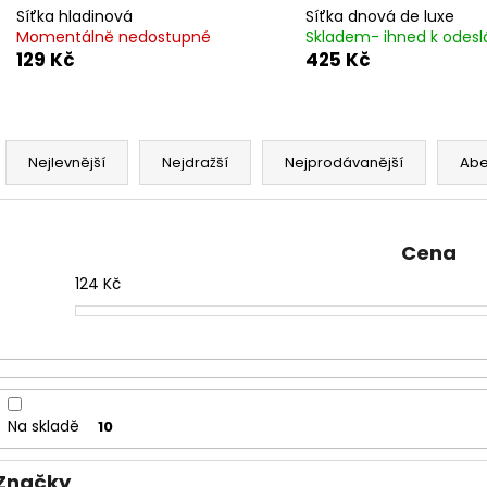
Síťka hladinová
Síťka dnová de luxe
Momentálně nedostupné
Skladem- ihned k odesl
129 Kč
425 Kč
Ř
a
Nejlevnější
Nejdražší
Nejprodávanější
Ab
z
e
n
Cena
í
124
Kč
p
r
o
d
u
Na skladě
10
k
t
Značky