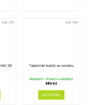
Kód:
275
Kód:
1144
 VAC DE
Teploměr kulatý se sondou
Skladem- ihned k odeslání
580 Kč
DO KOŠÍKU