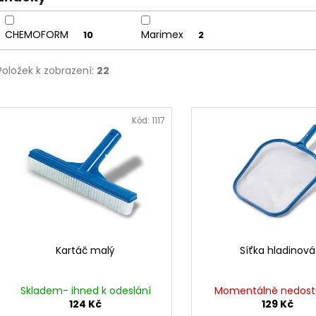
ů
CHEMOFORM
Marimex
10
2
Položek k zobrazení:
22
V
ý
Kód:
1117
p
i
s
p
r
o
d
Kartáč malý
Síťka hladinová
u
k
Skladem- ihned k odeslání
Momentálně nedos
t
124 Kč
129 Kč