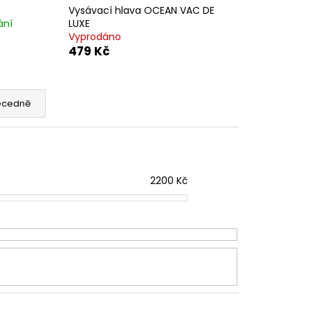
Vysávací hlava OCEAN VAC DE
ání
LUXE
Vyprodáno
479 Kč
ecedně
2200
Kč