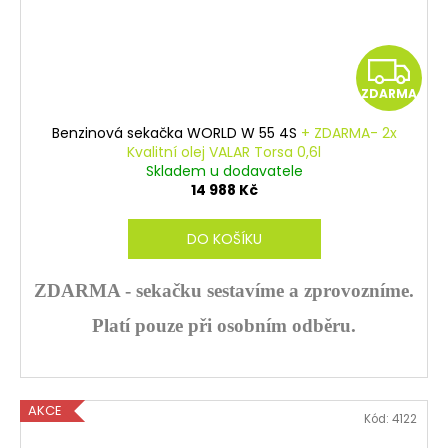
Z
ZDARMA
D
Benzinová sekačka WORLD W 55 4S
+ ZDARMA- 2x
A
Kvalitní olej VALAR Torsa 0,6l
Skladem u dodavatele
R
14 988 Kč
M
DO KOŠÍKU
A
ZDARMA - sekačku sestavíme a zprovozníme.
Platí pouze při osobním odběru.
AKCE
Kód:
4122