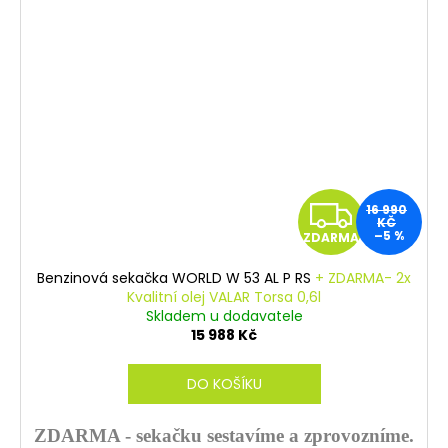
Z
16 990
KČ
–5 %
ZDARMA
D
Benzinová sekačka WORLD W 53 AL P RS
+ ZDARMA- 2x
A
Kvalitní olej VALAR Torsa 0,6l
Skladem u dodavatele
R
15 988 Kč
M
DO KOŠÍKU
A
ZDARMA - sekačku sestavíme a zprovozníme.