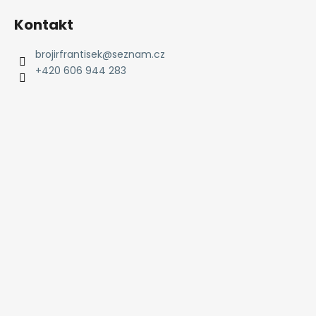
p
Kontakt
i
s
brojirfrantisek
@
seznam.cz
u
+420 606 944 283