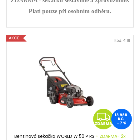
ZDARMA - sekačku sestavíme a zprovozníme.
Platí pouze při osobním odběru.
AKCE
Kód:
4119
Z
13 988
KČ
–7 %
ZDARMA
D
Benzinová sekačka WORLD W 50 P RS
+ ZDARMA- 2x