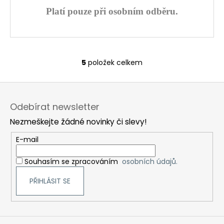
Platí pouze při osobním odběru.
5
položek celkem
O
v
Z
l
á
á
Odebírat newsletter
d
p
a
Nezmeškejte žádné novinky či slevy!
a
c
t
E-mail
í
í
p
Souhasím se zpracováním
osobních údajů.
r
v
PŘIHLÁSIT SE
k
y
v
ý