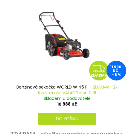
č
u
j
e
m
e
Z
11 990
KČ
–8 %
ZDARMA
D
Benzinová sekačka WORLD W 46 P
+ ZDARMA- 2x
A
Kvalitní olej VALAR Torsa 0,6l
Skladem u dodavatele
R
10 988 Kč
M
DO KOŠÍKU
A