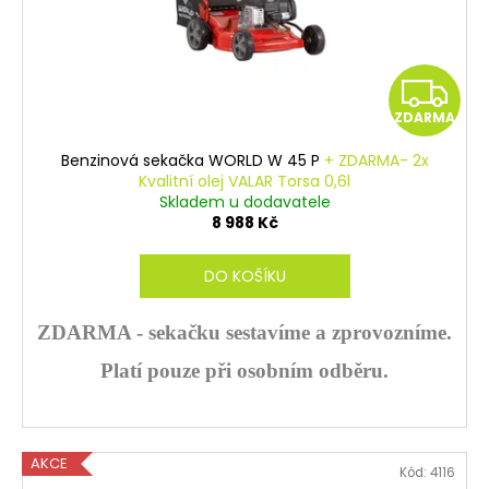
u
o
a
k
d
j
t
u
í
Z
ů
k
t
ZDARMA
t
D
?
ů
Benzinová sekačka WORLD W 45 P
+ ZDARMA- 2x
A
Kvalitní olej VALAR Torsa 0,6l
Skladem u dodavatele
R
8 988 Kč
HLEDAT
M
DO KOŠÍKU
A
ZDARMA - sekačku sestavíme a zprovozníme.
D
o
Platí pouze při osobním odběru.
p
o
r
u
AKCE
Kód:
4116