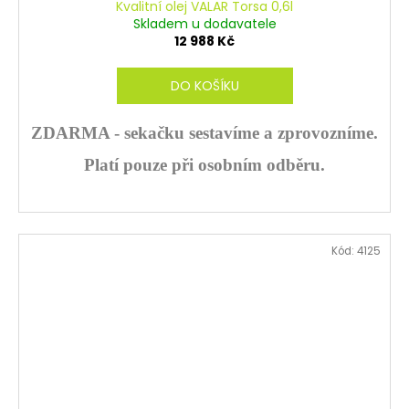
A
Kvalitní olej VALAR Torsa 0,6l
Skladem u dodavatele
R
12 988 Kč
M
DO KOŠÍKU
A
ZDARMA - sekačku sestavíme a zprovozníme.
Platí pouze při osobním odběru.
Kód:
4125