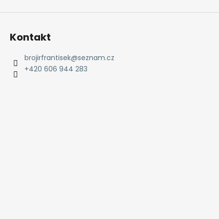
v
ý
p
Kontakt
i
s
brojirfrantisek
@
seznam.cz
u
+420 606 944 283