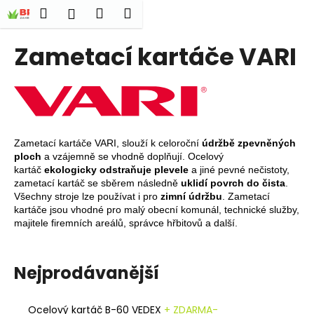
K
Přejít
Hledat
Nákupní
Menu
Přihlášení
na
o
obsah
Zpět
Zpět
košík
š
Zametací kartáče VARI
í
C
k
o
p
o
Zametací kartáče VARI, slouží k celoroční
údržbě zpevněných
t
ploch
a vzájemně se vhodně doplňují. Ocelový
ř
kartáč
ekologicky odstraňuje plevele
a jiné pevné nečistoty,
e
zametací kartáč se sběrem následně
uklidí povrch do čista
.
Všechny stroje lze používat i pro
zimní údržbu
. Zametací
b
kartáče jsou vhodné pro malý obecní komunál, technické služby,
u
majitele firemních areálů, správce hřbitovů a další.
j
e
Nejprodávanější
t
e
n
Ocelový kartáč B-60 VEDEX
+ ZDARMA-