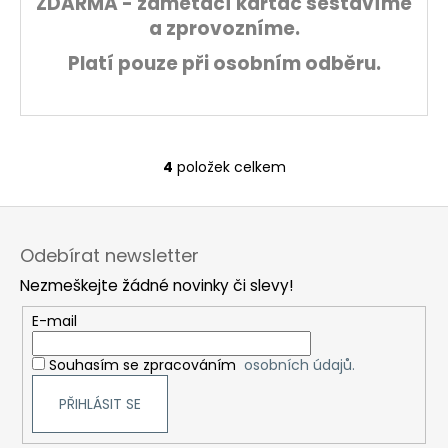
ZDARMA - zametací kartáč sestavíme
a zprovozníme.
Platí pouze při osobním odběru.
4
položek celkem
O
v
Z
l
á
á
Odebírat newsletter
d
p
a
Nezmeškejte žádné novinky či slevy!
a
c
t
E-mail
í
í
p
Souhasím se zpracováním
osobních údajů.
r
v
PŘIHLÁSIT SE
k
y