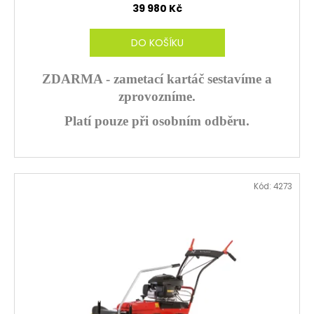
R
39 980 Kč
M
DO KOŠÍKU
A
ZDARMA - zametací kartáč sestavíme a
zprovozníme.
Platí pouze při osobním odběru.
Kód:
4273