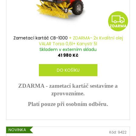
Z
ZDARMA
D
Zametací kartáč CB-1000
+ ZDARMA- 2x Kvalitní olej
A
VALAR Torsa 0,6l+ Kanystr 5l
Skladem v externím skladu
R
41 980 Kč
M
DO KOŠÍKU
A
ZDARMA - zametací kartáč sestavíme a
zprovozníme.
Platí pouze při osobním odběru.
NOVINKA
Kód:
9422