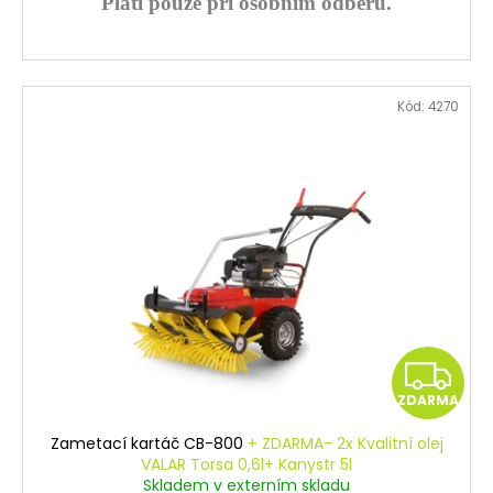
Platí pouze při osobním odběru.
Kód:
4270
Z
ZDARMA
D
Zametací kartáč CB-800
+ ZDARMA- 2x Kvalitní olej
A
VALAR Torsa 0,6l+ Kanystr 5l
Skladem v externím skladu