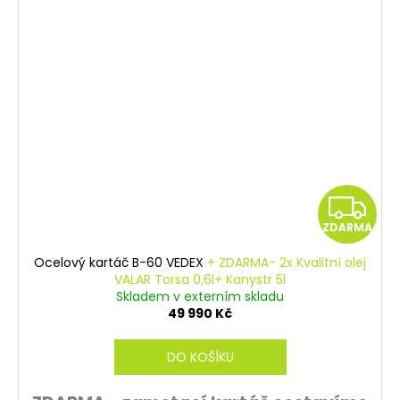
Z
ZDARMA
D
Ocelový kartáč B-60 VEDEX
+ ZDARMA- 2x Kvalitní olej
A
VALAR Torsa 0,6l+ Kanystr 5l
Skladem v externím skladu
R
49 990 Kč
M
DO KOŠÍKU
A