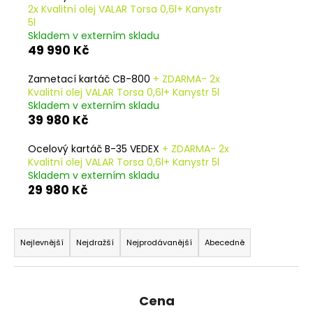
2x Kvalitní olej VALAR Torsa 0,6l+ Kanystr
a
5l
j
Skladem v externím skladu
49 990 Kč
í
t
Zametací kartáč CB-800
+ ZDARMA- 2x
?
Kvalitní olej VALAR Torsa 0,6l+ Kanystr 5l
Skladem v externím skladu
39 980 Kč
Ocelový kartáč B-35 VEDEX
+ ZDARMA- 2x
Kvalitní olej VALAR Torsa 0,6l+ Kanystr 5l
HLEDAT
Skladem v externím skladu
29 980 Kč
D
Ř
o
a
Nejlevnější
Nejdražší
Nejprodávanější
Abecedně
p
z
o
e
r
n
u
Cena