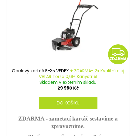
s
p
r
o
d
u
Z
k
ZDARMA
t
D
ů
Ocelový kartáč B-35 VEDEX
+ ZDARMA- 2x Kvalitní olej
A
VALAR Torsa 0,6l+ Kanystr 5l
Skladem v externím skladu
R
29 980 Kč
M
DO KOŠÍKU
A
ZDARMA - zametací kartáč sestavíme a
zprovozníme.