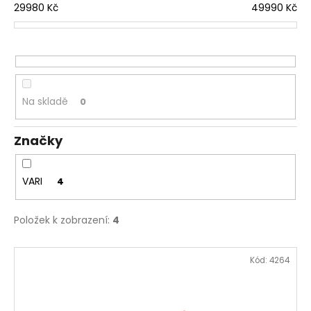
č
í
29980
Kč
49990
Kč
u
p
j
r
e
o
m
d
e
u
Na skladě
0
k
t
Značky
ů
VARI
4
Položek k zobrazení:
4
V
Kód:
4264
ý
p
i