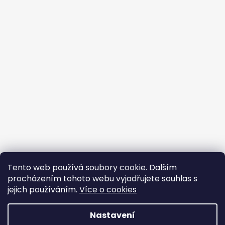
Tento web používá soubory cookie. Dalším
procházením tohoto webu vyjadřujete souhlas s
jejich používáním.
Více o cookies
Vytvořil Shoptet
Nastavení
Copyright 2026
BROJIR.EU - prodej,servis zahradní