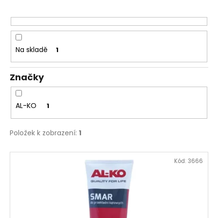
r
a
o
j
d
í
u
t
Na skladě
1
k
?
t
Značky
ů
AL-KO
1
HLEDAT
Položek k zobrazení:
1
D
V
Kód:
3666
o
ý
p
p
o
i
r
s
u