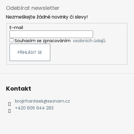
á
á
Odebírat newsletter
d
p
a
Nezmeškejte žádné novinky či slevy!
a
c
t
E-mail
í
í
p
Souhasím se zpracováním
osobních údajů.
r
v
PŘIHLÁSIT SE
k
y
v
ý
p
Kontakt
i
s
brojirfrantisek
@
seznam.cz
u
+420 606 944 283