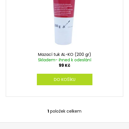
p
č
u
r
j
o
e
d
m
u
e
k
t
ů
Mazací tuk AL-KO (200 gr)
Skladem- ihned k odeslání
99 Kč
DO KOŠÍKU
1
položek celkem
O
v
Z
l