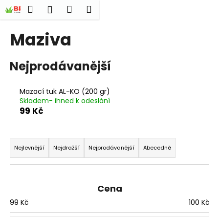
K
Přejít
Hledat
Nákupní
Menu
Přihlášení
na
o
obsah
Zpět
Zpět
košík
š
Maziva
í
C
k
Nejprodávanější
o
p
o
Mazací tuk AL-KO (200 gr)
Skladem- ihned k odeslání
t
99 Kč
ř
e
Ř
b
a
Nejlevnější
Nejdražší
Nejprodávanější
Abecedně
u
z
j
e
e
n
Cena
t
í
99
Kč
100
Kč
e
p
n