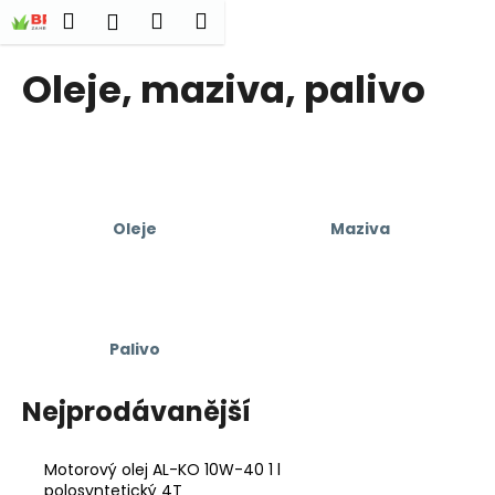
K
Přejít
Hledat
Nákupní
Menu
Přihlášení
na
o
obsah
Zpět
Zpět
košík
š
Oleje, maziva, palivo
í
C
k
o
p
o
Oleje
Maziva
t
ř
e
b
u
Palivo
j
e
Nejprodávanější
t
e
Motorový olej AL-KO 10W-40 1 l
n
polosyntetický 4T