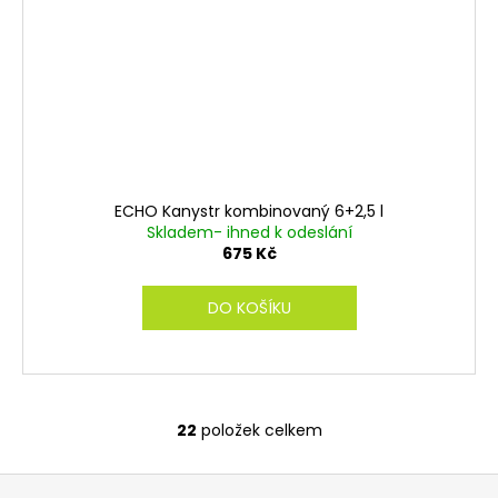
ECHO Kanystr kombinovaný 6+2,5 l
Skladem- ihned k odeslání
675 Kč
DO KOŠÍKU
22
položek celkem
O
v
Z
l