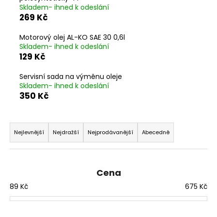
Skladem- ihned k odeslání
a
269 Kč
j
í
Motorový olej AL-KO SAE 30 0,6l
Skladem- ihned k odeslání
t
129 Kč
?
Servisní sada na výměnu oleje
Skladem- ihned k odeslání
350 Kč
HLEDAT
Ř
a
Nejlevnější
Nejdražší
Nejprodávanější
Abecedně
z
D
e
o
n
Cena
p
í
o
89
Kč
675
Kč
p
r
u
r