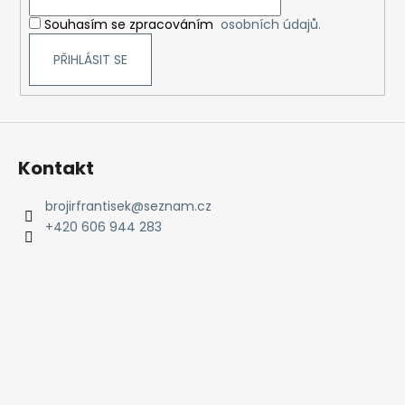
í
Souhasím se zpracováním
osobních údajů.
PŘIHLÁSIT SE
Kontakt
brojirfrantisek
@
seznam.cz
+420 606 944 283