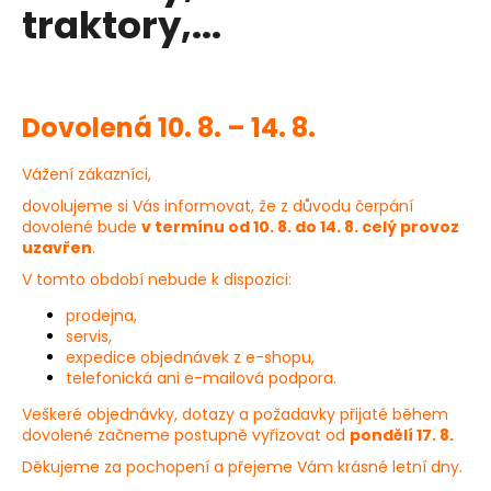
h
traktory,...
a
n
j
í
i
t
Dovolená 10. 8. – 14. 8.
k
?
a
Vážení zákazníci,
A
dovolujeme si Vás informovat, že z důvodu čerpání
dovolené bude
v termínu od 10. 8. do 14. 8. celý provoz
L
uzavřen
.
HLEDAT
V tomto období nebude k dispozici:
-
prodejna,
K
servis,
D
expedice objednávek z e-shopu,
O
o
telefonická ani e-mailová podpora.
p
,
Veškeré objednávky, dotazy a požadavky přijaté během
o
dovolené začneme postupně vyřizovat od
pondělí 17. 8.
r
E
u
Děkujeme za pochopení a přejeme Vám krásné letní dny.