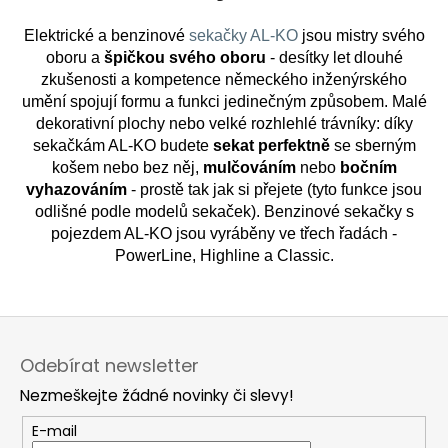
o
Elektrické a benzinové
sekačky AL-KO
jsou mistry svého
oboru a
špičkou svého oboru
- desítky let dlouhé
zkušenosti a kompetence německého inženýrského
umění spojují formu a funkci jedinečným způsobem. Malé
dekorativní plochy nebo velké rozhlehlé trávníky: díky
sekačkám AL-KO budete
sekat perfektně
se sberným
košem nebo bez něj,
mulčováním
nebo
bočním
vyhazováním
- prostě tak jak si přejete (tyto funkce jsou
odlišné podle modelů sekaček). Benzinové sekačky s
pojezdem AL-KO jsou vyráběny ve třech řadách -
PowerLine, Highline a Classic.
Z
á
Odebírat newsletter
p
Nezmeškejte žádné novinky či slevy!
a
t
E-mail