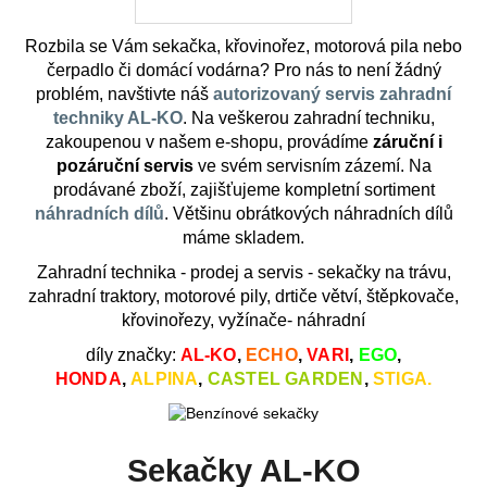
n
í
Rozbila se Vám sekačka, křovinořez, motorová pila nebo
t
čerpadlo či domácí vodárna? Pro nás to není žádný
problém, navštivte náš
autorizovaný servis zahradní
r
techniky AL-KO
. Na veškerou zahradní techniku,
zakoupenou v našem e-shopu, provádíme
záruční i
a
pozáruční servis
ve svém servisním zázemí. Na
k
prodávané zboží, zajišťujeme kompletní sortiment
náhradních dílů
. Většinu obrátkových náhradních dílů
t
máme skladem.
o
Zahradní technika - prodej a servis - sekačky na trávu,
zahradní traktory, motorové pily, drtiče větví, štěpkovače,
r
křovinořezy, vyžínače- náhradní
y
díly značky:
AL-KO
,
ECHO
,
VARI
,
EGO
,
HONDA
,
ALPINA
,
CASTEL GARDEN
,
STIGA.
,
m
Sekačky AL-KO