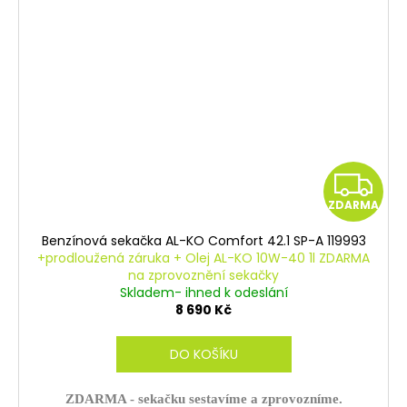
Z
ZDARMA
D
Benzínová sekačka AL-KO Comfort 42.1 SP-A 119993
A
+prodloužená záruka + Olej AL-KO 10W-40 1l ZDARMA
na zprovoznění sekačky
R
Skladem- ihned k odeslání
8 690 Kč
M
DO KOŠÍKU
A
ZDARMA - sekačku sestavíme a zprovozníme.