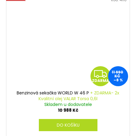
Z
11 990
KČ
–8 %
ZDARMA
D
Benzinová sekačka WORLD W 46 P
+ ZDARMA- 2x
A
Kvalitní olej VALAR Torsa 0,6l
Skladem u dodavatele
R
10 988 Kč
M
DO KOŠÍKU