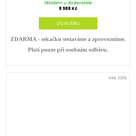
Skladem u dodavatele
R
8 988 Kč
M
DO KOŠÍKU
A
ZDARMA - sekačku sestavíme a zprovozníme.
Platí pouze při osobním odběru.
Kód:
3263