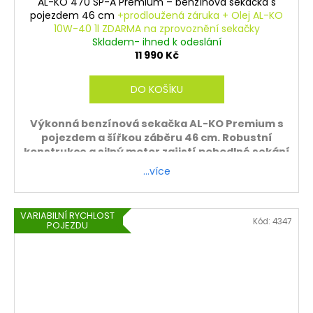
AL-KO 470 SP-A Premium – benzínová sekačka s
A
pojezdem 46 cm
+prodloužená záruka + Olej AL-KO
10W-40 1l ZDARMA na zprovoznění sekačky
R
Skladem- ihned k odeslání
11 990 Kč
M
DO KOŠÍKU
A
Výkonná benzínová sekačka AL-KO Premium s
pojezdem a šířkou záběru 46 cm. Robustní
konstrukce a silný motor zajistí pohodlné sekání
středně velkých zahrad.
…více
ZDARMA - sekačku sestavíme a zprovozníme.
Platí pouze při osobním odběru.
VARIABILNÍ RYCHLOST
Kód:
4347
POJEZDU