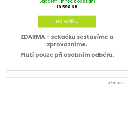
Skladem- ihned k odeslání
R
10 590 Kč
M
DO KOŠÍKU
A
ZDARMA - sekačku sestavíme a
zprovozníme.
Platí pouze při osobním odběru.
Kód:
9138