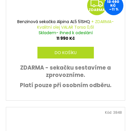
Z
13 490
KČ
–11 %
ZDARMA
D
Benzinová sekačka Alpina AL5 51SHQ
+ ZDARMA-
A
Kvalitní olej VALAR Torsa 0,6l
Skladem- ihned k odeslání
R
11 990 Kč
M
DO KOŠÍKU
A
ZDARMA - sekačku sestavíme a
zprovozníme.
Platí pouze při osobním odběru.
Kód:
3848