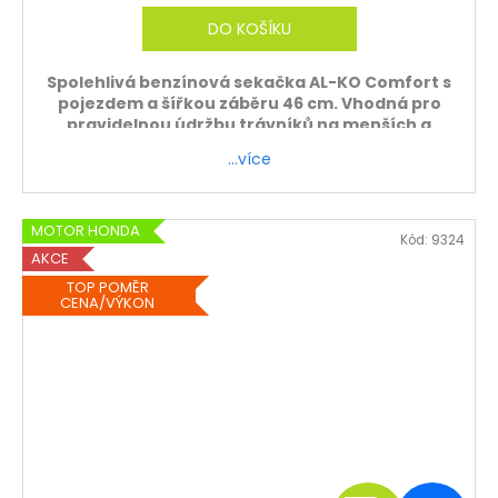
M
DO KOŠÍKU
A
Spolehlivá benzínová sekačka AL-KO Comfort s
pojezdem a šířkou záběru 46 cm. Vhodná pro
pravidelnou údržbu trávníků na menších a
středně velkých zahradách.
…více
ZDARMA - sekačku sestavíme a zprovozníme.
Platí pouze při osobním odběru.
MOTOR HONDA
Kód:
9324
AKCE
TOP POMĚR
CENA/VÝKON