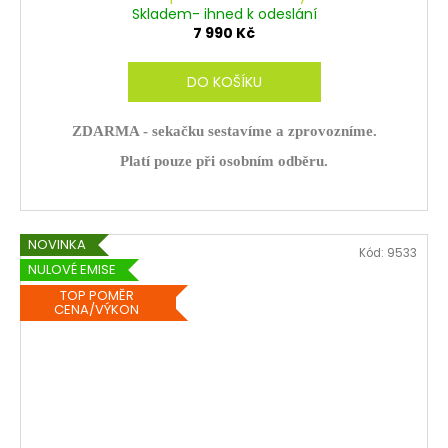
R
Skladem- ihned k odeslání
7 990 Kč
M
DO KOŠÍKU
A
ZDARMA - sekačku sestavíme a zprovozníme.
Platí pouze při osobním odběru.
NOVINKA
Kód:
9533
NULOVÉ EMISE
TOP POMĚR
CENA/VÝKON