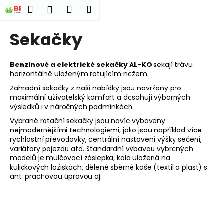
K
Přejít
Hledat
Nákupní
Menu
Přihlášení
na
o
obsah
Zpět
Zpět
košík
š
Sekačky
í
C
k
o
Benzinové a elektrické sekačky AL-KO
sekají trávu
horizontálně uloženým
rotujícím nožem.
p
Zahradní sekačky z naší nabídky jsou navrženy pro
o
maximální uživatelský komfort a dosahují výborných
t
výsledků i v náročných podmínkách.
ř
Vybrané rotační sekačky jsou navíc vybaveny
e
nejmodernějšími technologiemi, jako jsou například více
rychlostní převodovky, centrální nastavení výšky sečení,
b
variátory pojezdu atd. Standardní výbavou vybraných
u
modelů je mulčovací záslepka, kola uložená na
j
kuličkových ložiskách, dělené sběrné koše (textil a plast) s
anti prachovou úpravou aj.
e
t
e
n