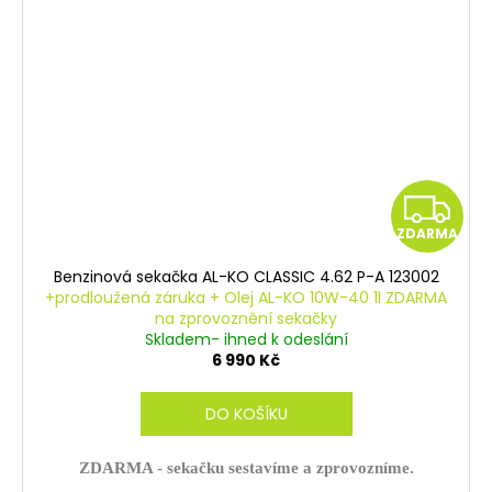
Z
ZDARMA
D
Benzinová sekačka AL-KO CLASSIC 4.62 P-A 123002
A
+prodloužená záruka + Olej AL-KO 10W-40 1l ZDARMA
na zprovoznění sekačky
R
Skladem- ihned k odeslání
6 990 Kč
M
DO KOŠÍKU
A
ZDARMA - sekačku sestavíme a zprovozníme.