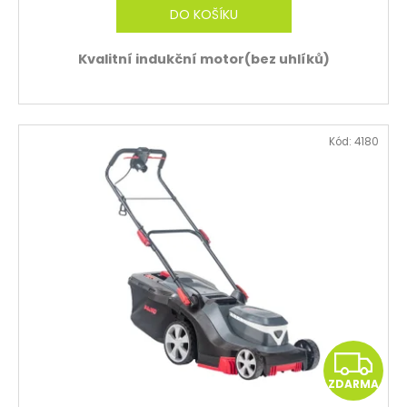
DO KOŠÍKU
M
Kvalitní indukční motor(bez uhlíků)
A
Kód:
4180
Z
ZDARMA
D