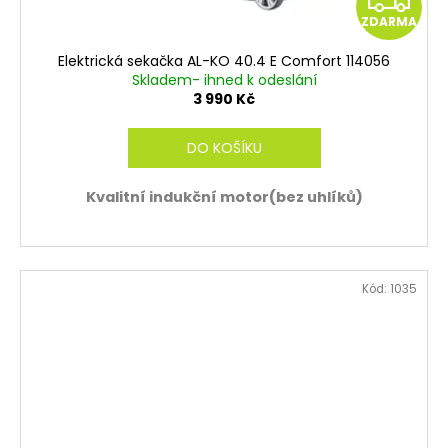
ZDARMA
D
Elektrická sekačka AL-KO 40.4 E Comfort 114056
A
Skladem- ihned k odeslání
3 990 Kč
R
DO KOŠÍKU
M
Kvalitní indukční motor(bez uhlíků)
A
Kód:
1035