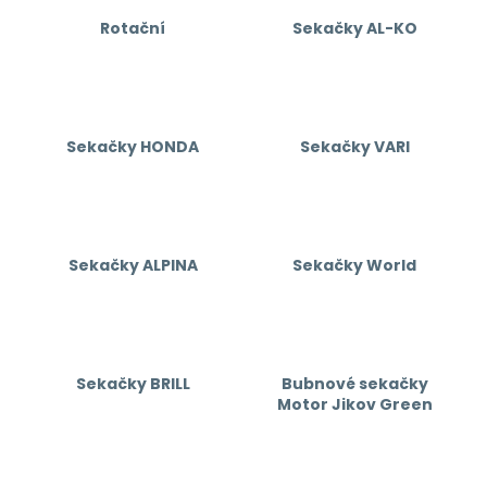
a
Rotační
Sekačky AL-KO
j
í
t
?
Sekačky HONDA
Sekačky VARI
HLEDAT
Sekačky ALPINA
Sekačky World
D
o
Sekačky BRILL
Bubnové sekačky
p
Motor Jikov Green
o
r
u