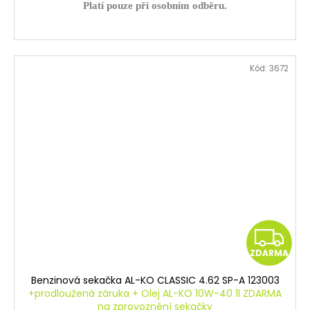
Platí pouze při osobním odběru.
Kód:
3672
Z
ZDARMA
D
Benzinová sekačka AL-KO CLASSIC 4.62 SP-A 123003
A
+prodloužená záruka + Olej AL-KO 10W-40 1l ZDARMA
na zprovoznění sekačky