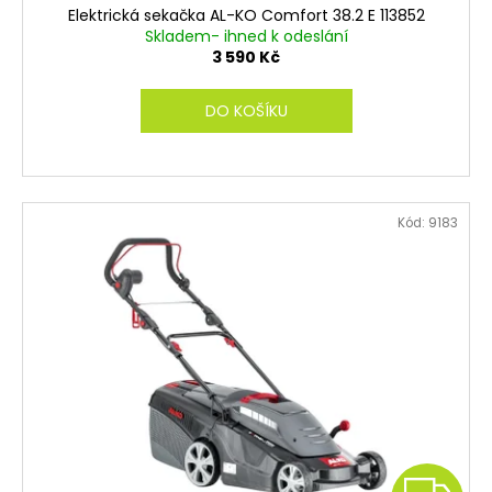
Elektrická sekačka AL-KO Comfort 38.2 E 113852
A
Skladem- ihned k odeslání
3 590 Kč
R
DO KOŠÍKU
M
A
Kód:
9183
Z