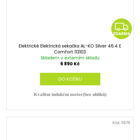
Z
ZDARMA
D
Elektrické Elektrická sekačka AL-KO Silver 46.4 E
A
Comfort 113103
Skladem v externím skladu
R
6 890 Kč
M
DO KOŠÍKU
A
Kvalitní indukční motor(bez uhlíků)
Kód:
3675