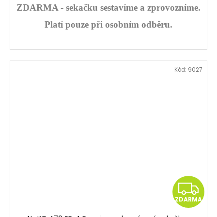
A
ZDARMA - sekačku sestavíme a zprovozníme.
Platí pouze při osobním odběru.
Kód:
9027
Z
ZDARMA
D