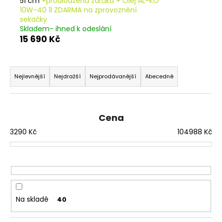
51 cm
+prodloužená záruka + Olej AL-KO
10W-40 1l ZDARMA na zprovoznění
sekačky
Skladem- ihned k odeslání
15 690 Kč
Ř
a
Nejlevnější
Nejdražší
Nejprodávanější
Abecedně
z
e
n
Cena
í
3290
Kč
104988
Kč
p
r
o
d
u
Na skladě
40
k
t