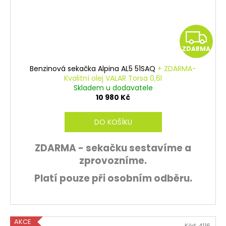
Z
ZDARMA
D
Benzinová sekačka Alpina AL5 51SAQ
+ ZDARMA-
A
Kvalitní olej VALAR Torsa 0,6l
Skladem u dodavatele
R
10 980 Kč
M
DO KOŠÍKU
A
ZDARMA - sekačku sestavíme a
zprovozníme.
Platí pouze při osobním odběru.
AKCE
Kód:
4116