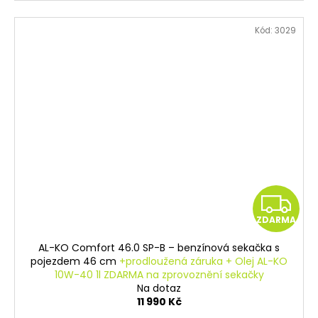
Platí pouze při osobním odběru.
Kód:
3029
Z
ZDARMA
D
AL-KO Comfort 46.0 SP-B – benzínová sekačka s
A
pojezdem 46 cm
+prodloužená záruka + Olej AL-KO
10W-40 1l ZDARMA na zprovoznění sekačky
R
Na dotaz
11 990 Kč