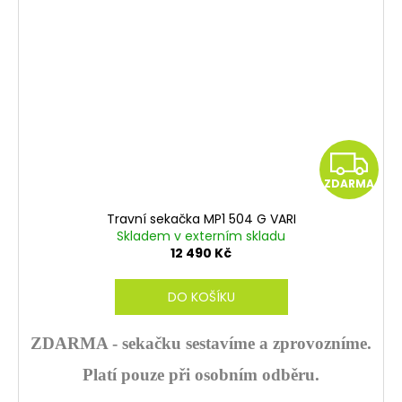
Z
ZDARMA
D
Travní sekačka MP1 504 G VARI
A
Skladem v externím skladu
12 490 Kč
R
DO KOŠÍKU
M
A
ZDARMA - sekačku sestavíme a zprovozníme.
Platí pouze při osobním odběru.