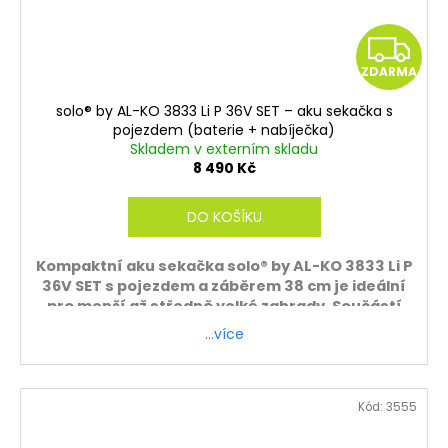
Z
ZDARMA
D
solo® by AL-KO 3833 Li P 36V SET – aku sekačka s
A
pojezdem (baterie + nabíječka)
Skladem v externím skladu
R
8 490 Kč
M
DO KOŠÍKU
A
Kompaktní aku sekačka solo® by AL-KO 3833 Li P
36V SET s pojezdem a záběrem 38 cm je ideální
pro menší až středně velké zahrady. Součástí
balení je baterie i nabíječka.
…více
Kód:
3555