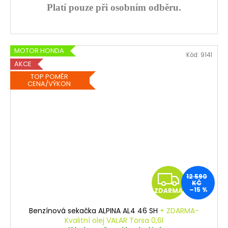
Platí pouze při osobním odběru.
MOTOR HONDA
Kód:
9141
AKCE
TOP POMĚR
CENA/VÝKON
Z
12 590
KČ
–15 %
ZDARMA
D
Benzínová sekačka ALPINA AL4 46 SH
+ ZDARMA-
A
Kvalitní olej VALAR Torsa 0,6l