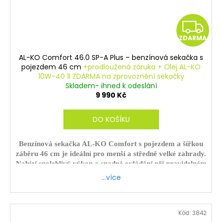
Z
ZDARMA
D
AL-KO Comfort 46.0 SP-A Plus – benzínová sekačka s
A
pojezdem 46 cm
+prodloužená záruka + Olej AL-KO
10W-40 1l ZDARMA na zprovoznění sekačky
R
Skladem- ihned k odeslání
9 990 Kč
M
DO KOŠÍKU
A
Benzínová sekačka AL-KO Comfort s pojezdem a šířkou
záběru 46 cm je ideální pro menší a středně velké zahrady.
Nabízí spolehlivý výkon a snadné ovládání při pravidelném
sekání trávníku.
…více
ZDARMA - sekačku sestavíme a zprovozníme.
Platí pouze při osobním odběru.
Kód:
3842