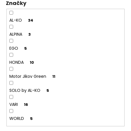
Značky
ů
AL-KO
34
ALPINA
3
EGO
5
HONDA
10
Motor Jikov Green
11
SOLO by AL-KO
5
VARI
16
WORLD
5