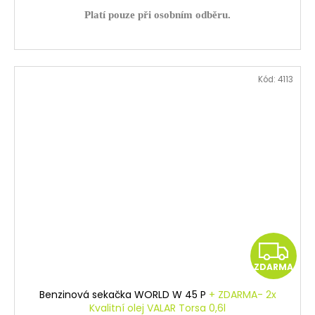
Platí pouze při osobním odběru.
Kód:
4113
Z
ZDARMA
D
Benzinová sekačka WORLD W 45 P
+ ZDARMA- 2x
A
Kvalitní olej VALAR Torsa 0,6l