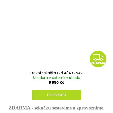
Z
ZDARMA
D
Travní sekačka CP1 484 G VARI
A
Skladem v externím skladu
9 990 Kč
R
DO KOŠÍKU
M
A
ZDARMA - sekačku sestavíme a zprovozníme.