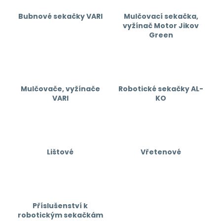
č
u
Bubnové sekačky VARI
Mulčovací sekačka,
j
vyžínač Motor Jikov
e
Green
m
e
Mulčovače, vyžínače
Robotické sekačky AL-
VARI
KO
Lištové
Vřetenové
Příslušenství k
robotickým sekačkám