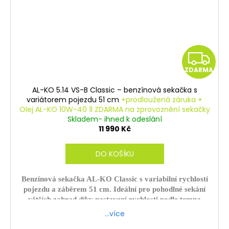
Z
ZDARMA
D
AL-KO 5.14 VS-B Classic – benzínová sekačka s
A
variátorem pojezdu 51 cm
+prodloužená záruka +
Olej AL-KO 10W-40 1l ZDARMA na zprovoznění sekačky
R
Skladem- ihned k odeslání
11 990 Kč
M
DO KOŠÍKU
A
Benzínová sekačka AL-KO Classic s variabilní rychlostí
pojezdu a záběrem 51 cm. Ideální pro pohodlné sekání
větších zahrad díky nastavení rychlosti podle tempa
obsluhy.
…více
ZDARMA - sekačku sestavíme a zprovozníme.