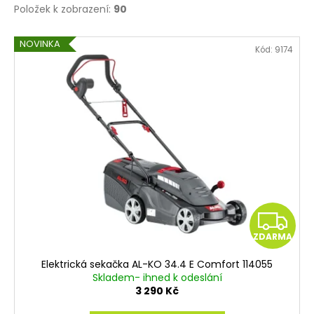
Položek k zobrazení:
90
V
NOVINKA
Kód:
9174
ý
p
i
s
p
r
o
d
u
Z
k
ZDARMA
t
D
ů
Elektrická sekačka AL-KO 34.4 E Comfort 114055
A
Skladem- ihned k odeslání
3 290 Kč
R