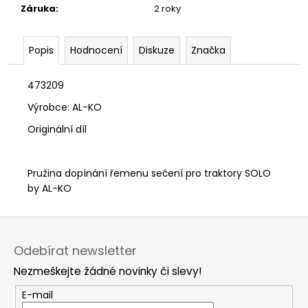
č
Záruka
:
2 roky
u
j
e
Popis
Hodnocení
Diskuze
Značka
m
e
473209
Výrobce: AL-KO
Originální díl
Pružina dopínání řemenu sečení pro traktory SOLO
by AL-KO
Z
á
Odebírat newsletter
p
Nezmeškejte žádné novinky či slevy!
a
t
E-mail