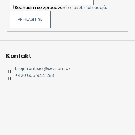
í
Souhasím se zpracováním
osobních údajů.
PŘIHLÁSIT SE
Kontakt
brojirfrantisek
@
seznam.cz
+420 606 944 283