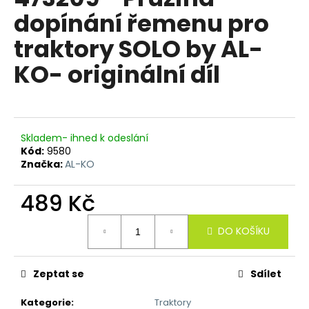
je
a
dopínání řemenu pro
0,0
z
j
traktory SOLO by AL-
5
í
hvězdiček.
KO- originální díl
t
?
Skladem- ihned k odeslání
Kód:
9580
HLEDAT
Značka:
AL-KO
489 Kč
D
Měrná
DO KOŠÍKU
o
cena:
p
o
Zeptat se
Sdílet
r
u
Kategorie
:
Traktory