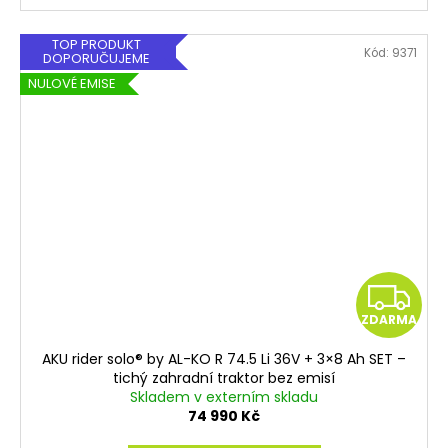
TOP PRODUKT
Kód:
9371
DOPORUČUJEME
NULOVÉ EMISE
Z
ZDARMA
D
AKU rider solo® by AL-KO R 74.5 Li 36V + 3×8 Ah SET –
A
tichý zahradní traktor bez emisí
Skladem v externím skladu
R
74 990 Kč