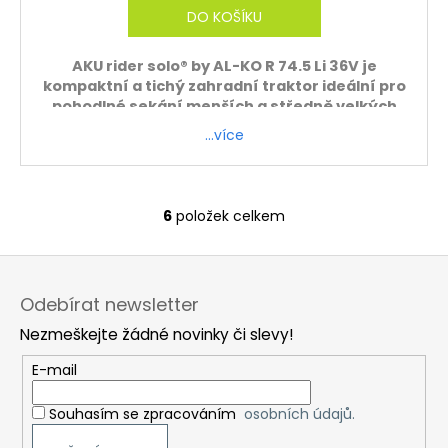
M
DO KOŠÍKU
A
AKU rider solo® by AL-KO R 74.5 Li 36V je
kompaktní a tichý zahradní traktor ideální pro
pohodlné sekání menších a středně velkých
ploch. Díky třem výkonným bateriím (3×8 Ah)
…více
zvládne práci bez emisí, hluku a složité údržby.
ZDARMA - rider sestavíme a zprovozníme.
Ridery zavážíme vlastní dopravou, pouze po
6
položek celkem
O
předchozí domluvě ( do 100 km od Všestar)
v
Z
l
á
á
Odebírat newsletter
d
p
a
Nezmeškejte žádné novinky či slevy!
a
c
t
E-mail
í
í
p
Souhasím se zpracováním
osobních údajů.
r
v