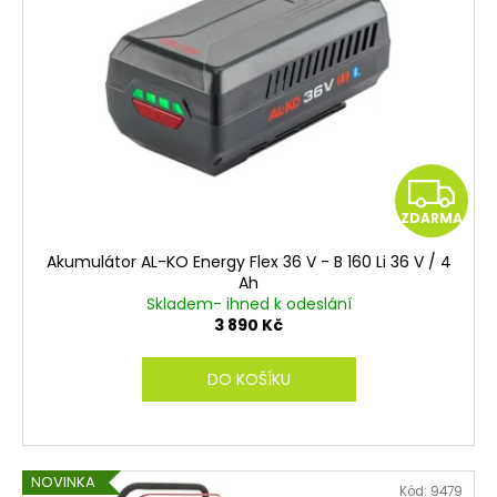
i
s
p
r
o
d
u
Z
k
ZDARMA
t
D
ů
Akumulátor AL-KO Energy Flex 36 V - B 160 Li 36 V / 4
A
Ah
Skladem- ihned k odeslání
R
3 890 Kč
M
DO KOŠÍKU
A
NOVINKA
Kód:
9479