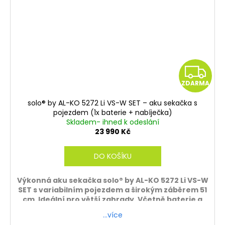
Z
ZDARMA
D
solo® by AL-KO 5272 Li VS-W SET – aku sekačka s
A
pojezdem (1x baterie + nabíječka)
Skladem- ihned k odeslání
R
23 990 Kč
M
DO KOŠÍKU
A
Výkonná aku sekačka solo® by AL-KO 5272 Li VS-W
SET s variabilním pojezdem a širokým záběrem 51
cm. Ideální pro větší zahrady. Včetně baterie a
nabíječky – připravena ihned k použití.
…více