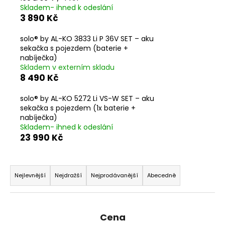
Skladem- ihned k odeslání
a
3 890 Kč
j
í
solo® by AL-KO 3833 Li P 36V SET – aku
sekačka s pojezdem (baterie +
t
nabíječka)
?
Skladem v externím skladu
8 490 Kč
solo® by AL-KO 5272 Li VS-W SET – aku
sekačka s pojezdem (1x baterie +
HLEDAT
nabíječka)
Skladem- ihned k odeslání
23 990 Kč
D
Ř
o
a
Nejlevnější
Nejdražší
Nejprodávanější
Abecedně
p
z
o
e
r
n
u
Cena