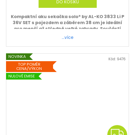
M
DO KOŠÍKU
A
Kompaktní aku sekačka solo® by AL-KO 3833 Li P
36V SET s pojezdem a záběrem 38 cm je ideální
pro menší až středně velké zahrady. Součástí
balení je baterie i nabíječka.
…více
NOVINKA
Kód:
9476
TOP POMĚR
CENA/VÝKON
NULOVÉ EMISE
Z