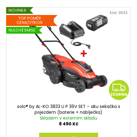
A
NOVINKA
Kód:
9533
TOP POMĚR
CENA/VÝKON
NULOVÉ EMISE
Z
ZDARMA
D
solo® by AL-KO 3833 Li P 36V SET – aku sekačka s
A
pojezdem (baterie + nabíječka)
Skladem v externím skladu
R
8 490 Kč