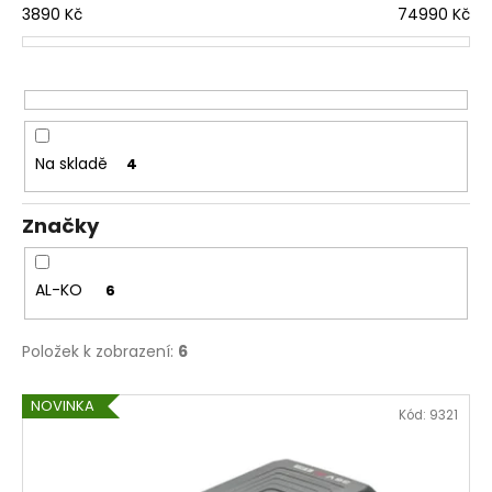
č
í
3890
Kč
74990
Kč
u
p
j
r
e
o
m
d
e
u
Na skladě
4
k
t
Značky
ů
AL-KO
6
Položek k zobrazení:
6
V
NOVINKA
Kód:
9321
ý
p