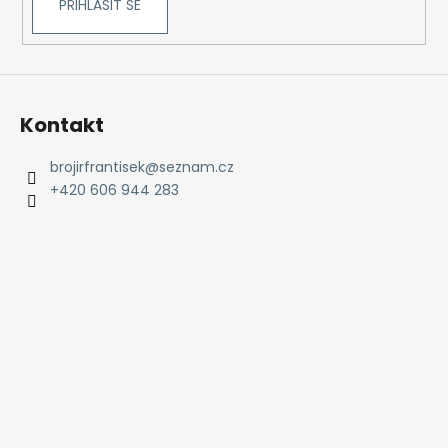
PŘIHLÁSIT SE
k
y
v
ý
p
Kontakt
i
s
brojirfrantisek
@
seznam.cz
u
+420 606 944 283