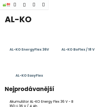
K
Přejít
Hledat
Nákupní
Menu
Přihlášení
na
o
obsah
Zpět
Zpět
košík
š
AL-KO
í
C
k
o
p
o
AL-KO EnergyFlex 36V
AL-KO BoFlex / 18 V
t
ř
e
b
u
AL-KO EasyFlex
j
e
Nejprodávanější
t
e
Akumulátor AL-KO Energy Flex 36 V - B
n
160 Li 36 V / 4 Ah