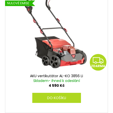
NULOVÉ EMISE
Z
ZDARMA
D
AKU vertikutátor AL-KO 3856 Li
A
Skladem- ihned k odeslání
4 590 Kč
R
DO KOŠÍKU
M