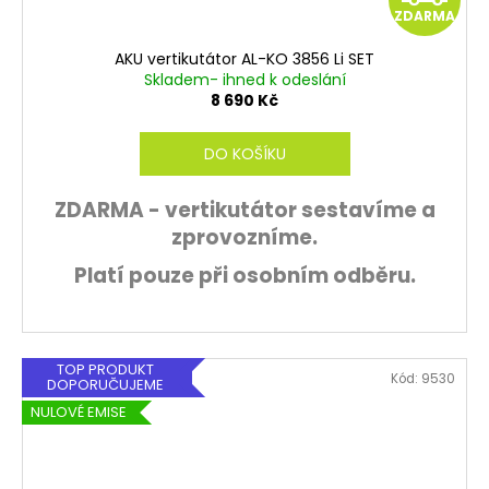
ZDARMA
D
AKU vertikutátor AL-KO 3856 Li SET
A
Skladem- ihned k odeslání
8 690 Kč
R
DO KOŠÍKU
M
ZDARMA - vertikutátor sestavíme a
A
zprovozníme.
Platí pouze při osobním odběru.
TOP PRODUKT
Kód:
9530
DOPORUČUJEME
NULOVÉ EMISE