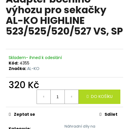
je
a
výhozu pro sekačky
0,0
z
j
AL-KO HIGHLINE
5
í
hvězdiček.
523/525/520/527 VS, SP
t
?
Skladem- ihned k odeslání
Kód:
4355
HLEDAT
Značka:
AL-KO
320 Kč
D
Měrná
DO KOŠÍKU
o
cena:
p
o
Zeptat se
Sdílet
r
u
Náhradní díly na
Kategorie
: