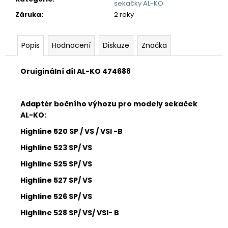
č
sekačky AL-KO
u
Záruka
:
2 roky
j
e
m
Popis
Hodnocení
Diskuze
Značka
e
Oruiginální díl AL-KO 474688
Adaptér bočního výhozu pro modely sekaček
AL-KO:
Highline 520 SP / VS / VSI -B
Highline 523 SP/ VS
Highline 525 SP/ VS
Highline 527 SP/ VS
Highline 526 SP/ VS
Highline 528 SP/ VS/ VSI- B