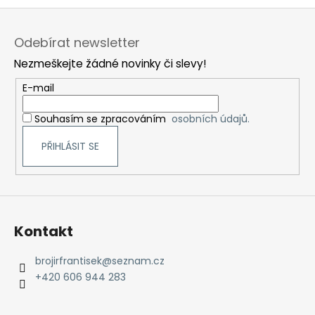
Z
á
Odebírat newsletter
p
Nezmeškejte žádné novinky či slevy!
a
t
E-mail
í
Souhasím se zpracováním
osobních údajů.
PŘIHLÁSIT SE
Kontakt
brojirfrantisek
@
seznam.cz
+420 606 944 283