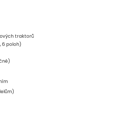
nových traktorů
 6 poloh)
ačně)
áním
delům)