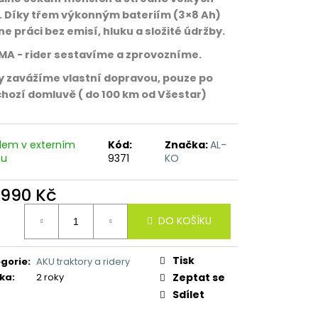
. Díky třem výkonným bateriím (3×8 Ah)
ne práci bez emisí, hluku a složité údržby.
A - rider sestavíme a zprovozníme.
y zavážíme vlastní dopravou, pouze po
hozí domluvě ( do 100 km od Všestar)
dem v externím
Kód:
Značka:
AL-
du
9371
KO
 990 Kč
ná
DO KOŠÍKU
:
Tisk
gorie
:
AKU traktory a ridery
ka
:
2 roky
Zeptat se
Sdílet