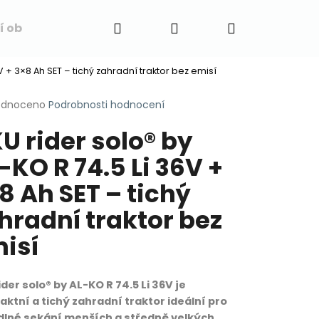
Hledat
Přihlášení
Nákupní
í obchodu
Napište nám
Blog
Obchodní 
6V + 3×8 Ah SET – tichý zahradní traktor bez emisí
košík
rné
odnoceno
Podrobnosti hodnocení
cení
U rider solo® by
ktu
-KO R 74.5 Li 36V +
8 Ah SET – tichý
ček.
hradní traktor bez
isí
ider solo® by AL-KO R 74.5 Li 36V je
ktní a tichý zahradní traktor ideální pro
lné sekání menších a středně velkých