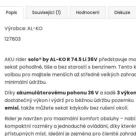
Popis
Související (1)
Hodnocení
Diskuze
Výrobce: AL-KO
127803
AKU rider
solo® by AL-KO R 74.5 Li 36V
představuje mo
sekat pohodlně, tiše a bez starostí s benzínem. Tento 
volbou pro majitele menších až středně velkých zahrad
minimální údržbu.
Díky
akumulátorovému pohonu 36 V
a sadě
3 výkon
dostatečný výkon i výdrž pro běžnou údržbu pozemku.
emisí
, takže můžete sekat kdykoliv bez rušení okolí.
Rider je navržen pro maximální komfort obsluhy – nabí
kompaktní rozměry a jednoduché ovládání, díky které
přístupných míst. Ideální je zejména pro členité zahra