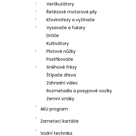
l
Vertikutátory
Řetězové motorové pily
Křovinořezy a vyžínače
Vysavače a fukary
Drtiče
Kultivátory
Plotové nůžky
Postřikovače
Sněhové frézy
Štípače dřeva
Zahradní válec
Rozmetadla a posypové vozíky
Zemní vrtáky
AKU program
Zametací kartáče
Vodní technika