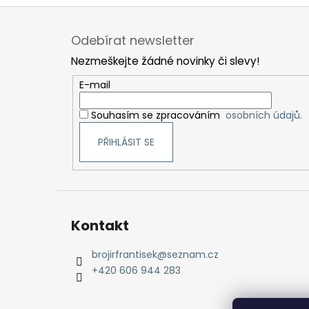
Z
á
Odebírat newsletter
p
Nezmeškejte žádné novinky či slevy!
a
t
E-mail
í
Souhasím se zpracováním
osobních údajů.
PŘIHLÁSIT SE
Kontakt
brojirfrantisek
@
seznam.cz
+420 606 944 283