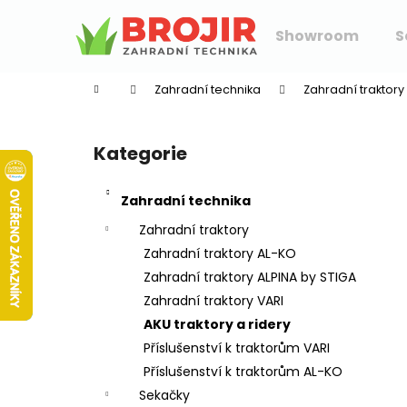
K
Přejít
na
o
Showroom
S
obsah
Zpět
Zpět
š
do
do
í
Zahradní technika
Zahradní traktory
k
obchodu
obchodu
P
o
Kategorie
Přeskočit
s
kategorie
t
Zahradní technika
r
a
Zahradní traktory
n
Zahradní traktory AL-KO
n
Zahradní traktory ALPINA by STIGA
í
Zahradní traktory VARI
p
AKU traktory a ridery
a
Příslušenství k traktorům VARI
n
Příslušenství k traktorům AL-KO
e
Sekačky