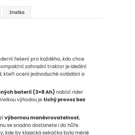
Značka
derní řešení pro každého, kdo chce
kompaktní zahradní traktor je ideální
, kteří ocení jednoduché ovládání a
ných baterií (3×8 Ah)
nabízí rider
 Velkou výhodou je
tichý provoz bez
zí
výbornou manévrovatelnost
,
mu se snadno dostanete i do hůře
dy, kde by klasická sekačka byla méně