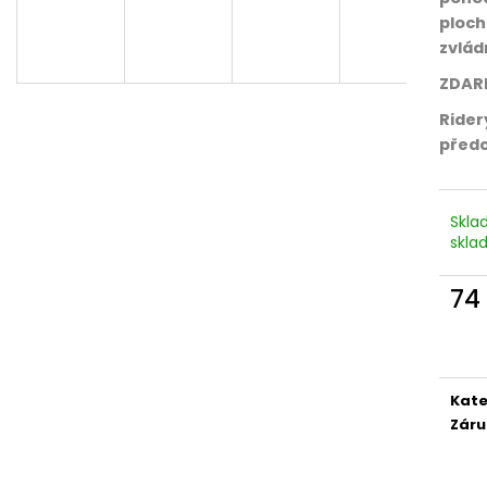
ploch
A
zvlád
ZDARM
R
Rider
předc
M
Skla
skla
A
74
Měr
cena
Kate
Záru