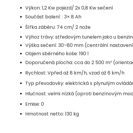
Výkon: 1,2 Kw pojezd/ 2x 0,8 Kw sečení
Součást balení: : 3× 8 Ah
Šířka záběru: 74 cm/ 2 nože
Výhoz trávy: středovým tunelem jako u benzi
Výška sečení: 30–80 mm (centrální nastavení,
Objem sběrného koše: 19
0 l
Doporučená plocha: cca do 2 500 m² (orient
Rychlost: Vpřed až 8 km/h, vzad až 6 km/h
Typ převodovky: elektrická s plynulým ovlád
Hlučnost: velmi nízká (oproti benzínovým mo
Emise: 0
Hmotnost netto: 130 kg