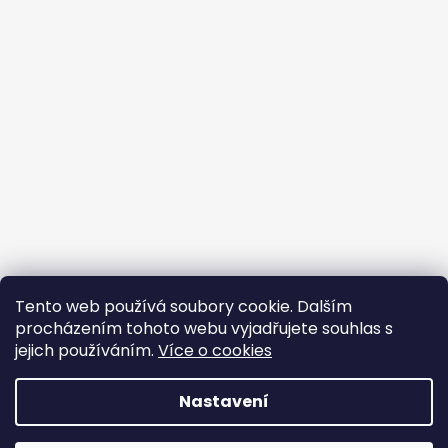
Tento web používá soubory cookie. Dalším
procházením tohoto webu vyjadřujete souhlas s
jejich používáním.
Více o cookies
Vytvořil Shoptet
Nastavení
Copyright 2026
BROJIR.EU - prodej,servis zahradní
techniky AL-KO,prodej náhradních dílů AL-
DOVOLENÁ 10. 8. – 14. 8. V tomto období je prodejna, e-shop i
KO,sekačky,pily křovinořezy,čerpadla,vodárny.
.