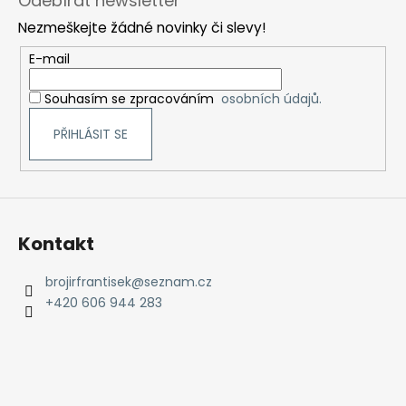
Odebírat newsletter
p
Nezmeškejte žádné novinky či slevy!
a
t
E-mail
í
Souhasím se zpracováním
osobních údajů.
PŘIHLÁSIT SE
Kontakt
brojirfrantisek
@
seznam.cz
+420 606 944 283