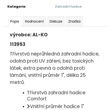
č
u
Kategorie
:
Zahradní hadice
j
e
Popis
Hodnocení
Diskuze
Značka
m
e
výrobce: AL-KO
113953
Třívrstvá neprůhledná zahradní hadice,
odolná proti UV záření, bez toxických
látek, extra pevná a odolná proti
lámání, vnitřní průměr 1", délka 25
metrů.
Třívrstvá zahradní hadice
Comfort
Vnitřní průměr hadice 1"