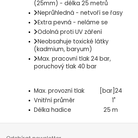
(25mm) - délka 25 metrů
Neprůhledná - netvoří se řasy
Extra pevná - neláme se
Odolná proti UV záření
Neobsahuje toxické látky
(kadmium, baryum)
Max. pracovní tlak 24 bar,
poruchový tlak 40 bar
Max. provozní tlak [bar]
24
Vnitřní průměr
1"
Délka hadice
25 m
Z
á