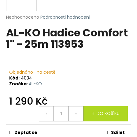
a
j
Průměrné
Neohodnoceno
Podrobnosti hodnocení
í
hodnocení
AL-KO Hadice Comfort
produktu
t
je
?
1" - 25m 113953
0,0
z
5
hvězdiček.
HLEDAT
Objednáno- na cestě
Kód:
4034
Značka:
AL-KO
D
1 290 Kč
o
Měrná
p
DO KOŠÍKU
cena:
o
r
u
Zeptat se
Sdílet