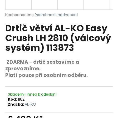
R
a
j
M
Průměrné
Neohodnoceno
Podrobnosti hodnocení
í
hodnocení
Drtič větví AL-KO Easy
produktu
A
t
je
?
Crush LH 2810 (válcový
0,0
z
systém) 113873
5
hvězdiček.
ZDARMA - drtič sestavíme a
HLEDAT
zprovozníme.
Platí pouze při osobním odběru.
D
o
Skladem- ihned k odeslání
p
Kód:
1162
o
Značka:
AL-KO
r
u