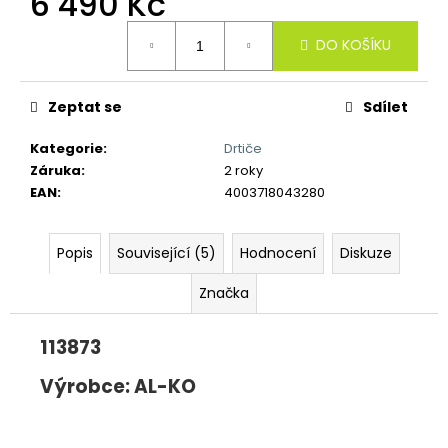
6 490 Kč
č
u
Měrná
j
DO KOŠÍKU
cena:
e
m
Zeptat se
Sdílet
e
Kategorie
:
Drtiče
Záruka
:
2 roky
EAN
:
4003718043280
Popis
Související (5)
Hodnocení
Diskuze
Značka
113873
Výrobce: AL-KO