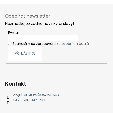
Z
á
Odebírat newsletter
p
Nezmeškejte žádné novinky či slevy!
a
t
E-mail
í
Souhasím se zpracováním
osobních údajů.
PŘIHLÁSIT SE
Kontakt
brojirfrantisek
@
seznam.cz
+420 606 944 283