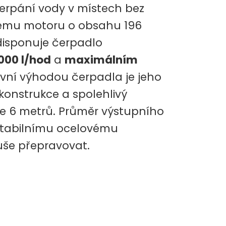
rpání vody v místech bez
ilnému motoru o obsahu 196
disponuje čerpadlo
000 l/hod
a
maximálním
vní výhodou čerpadla je jeho
 konstrukce a spolehlivý
je 6 metrů. Průměr výstupního
 stabilnímu ocelovému
še přepravovat.