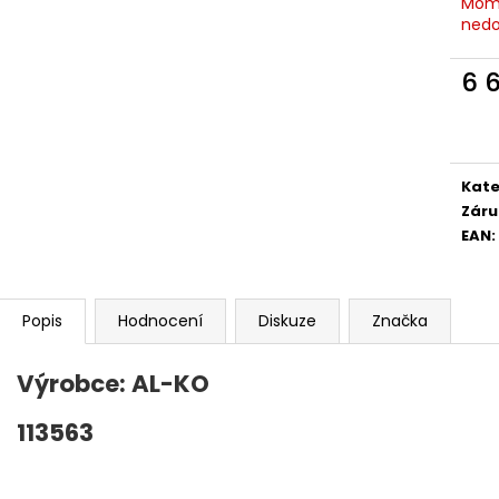
Mom
nedo
A
6 
Měr
R
cena
Kate
M
Záru
EAN
:
A
Popis
Hodnocení
Diskuze
Značka
Výrobce: AL-KO
113563