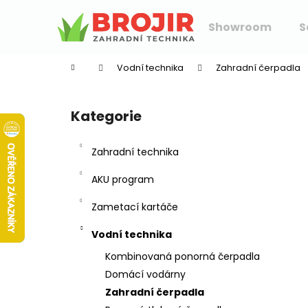
K
Přejít
na
o
Showroom
S
obsah
Zpět
Zpět
š
do
do
í
Vodní technika
Zahradní čerpadla
k
obchodu
obchodu
P
o
Kategorie
Přeskočit
s
kategorie
t
Zahradní technika
r
a
AKU program
n
Zametací kartáče
n
í
Vodní technika
p
Kombinovaná ponorná čerpadla
a
Domácí vodárny
n
Zahradní čerpadla
e