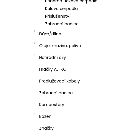
Ponorná tlaková čerpadla
l
Kalová čerpadla
Příslušenství
Zahradní hadice
Dům/dílna
Oleje, maziva, palivo
Náhradní díly
Hračky AL-KO
Prodlužovací kabely
Zahradní hadice
Kompostéry
Bazén
Značky