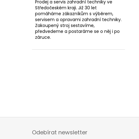
Prodej a servis zahradní techniky ve
Středočeském kraji. Již 30 let
pomáháme zákazníkům s výběrem,
servisem a opravami zahradní techniky.
Zakoupený stroj sestavíme,
předvedeme a postaráme se o něj i po
záruce.
Z
á
Odebírat newsletter
p