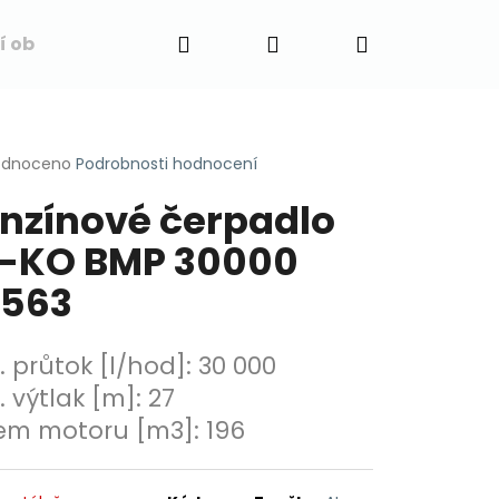
Hledat
Přihlášení
Nákupní
í obchodu
Napište nám
Blog
Obchodní 
košík
rné
odnoceno
Podrobnosti hodnocení
cení
nzínové čerpadlo
ktu
-KO BMP 30000
3563
ček.
. průtok [l/hod]
:
30 000
. výtlak [m]
:
27
em motoru [m3]
:
196