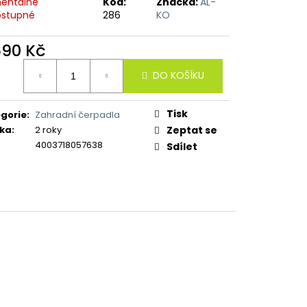
entálně
Kód:
Značka:
AL-
stupné
286
KO
690 Kč
ná
DO KOŠÍKU
:
Tisk
gorie
:
Zahradní čerpadla
ka
:
2 roky
Zeptat se
4003718057638
Sdílet