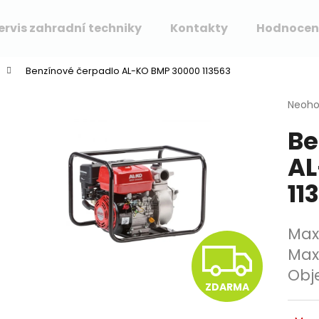
ervis zahradní techniky
Kontakty
Hodnocen
Benzínové čerpadlo AL-KO BMP 30000 113563
Co potřebujete najít?
Průmě
Neoh
hodno
Be
produ
HLEDAT
je
AL
0,0
z
11
5
Doporučujeme
hvězdi
Max
Z
Max
Obj
ZDARMA
D