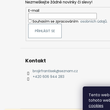
Nezmeškejte žádné novinky či slevy!
a
t
E-mail
í
Souhasím se zpracováním
osobních údajů.
PŘIHLÁSIT SE
Kontakt
brojirfrantisek
@
seznam.cz
+420 606 944 283
Tento web 
tohoto web
cookies