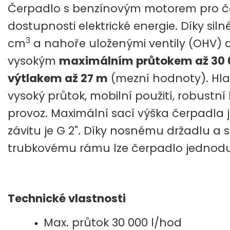
Čerpadlo s benzínovým motorem pro če
dostupnosti elektrické energie. Díky s
3
cm
a nahoře uloženými ventily (OHV) 
vysokým
maximálním průtokem až 30 
výtlakem až 27 m
(mezní hodnoty). Hla
vysoký průtok, mobilní použití, robustní
provoz. Maximální sací výška čerpadla 
závitu je G 2". Díky nosnému držadlu a
trubkovému rámu lze čerpadlo jednodu
Technické vlastnosti
Max. průtok 30 000 l/hod