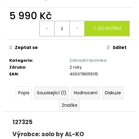
č
u
5 990 Kč
j
e
Měrná
m
DO KOŠÍKU
cena:
e
Zeptat se
Sdílet
Kategorie
:
Zahradní technika
Záruka
:
2 roky
EAN
:
4003718055115
Popis
Související (1)
Hodnocení
Diskuze
Značka
127325
Výrobce: solo by AL-KO