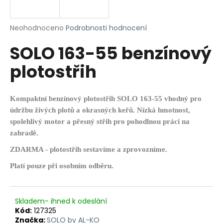
R
a
j
M
Průměrné
Neohodnoceno
Podrobnosti hodnocení
í
hodnocení
SOLO 163-55 benzínový
produktu
A
t
je
?
plotostřih
0,0
z
5
hvězdiček.
Kompaktní benzínový plotostřih SOLO 163-55 vhodný pro
údržbu živých plotů a okrasných keřů. Nízká hmotnost,
HLEDAT
spolehlivý motor a přesný střih pro pohodlnou práci na
zahradě.
ZDARMA - plotostřih sestavíme a zprovozníme.
D
Platí pouze při osobním odběru.
o
p
o
r
Skladem- ihned k odeslání
Kód:
127325
u
Značka:
SOLO by AL-KO