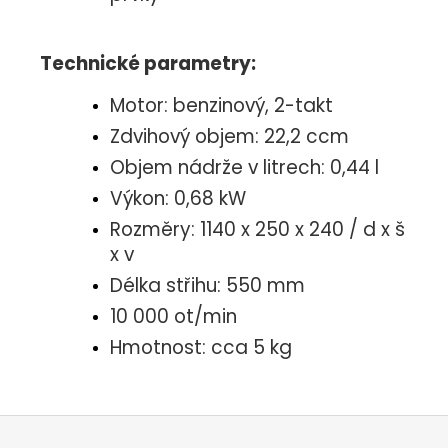
Technické parametry:
Motor: benzinový, 2-takt
Zdvihový objem: 22,2 ccm
Objem nádrže v litrech: 0,44 l
Výkon: 0,68 kW
Rozměry: 1140 x 250 x 240 / d x š
x v
Délka střihu: 550 mm
10 000 ot/min
Hmotnost: cca 5 kg
Z