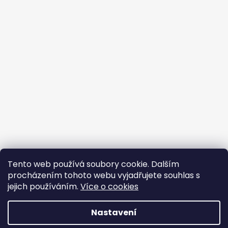
Tento web používá soubory cookie. Dalším
procházením tohoto webu vyjadřujete souhlas s
jejich používáním.
Více o cookies
Vytvořil Shoptet
Nastavení
Copyright 2026
BROJIR.EU - prodej,servis zahradní
techniky AL-KO,prodej náhradních dílů AL-