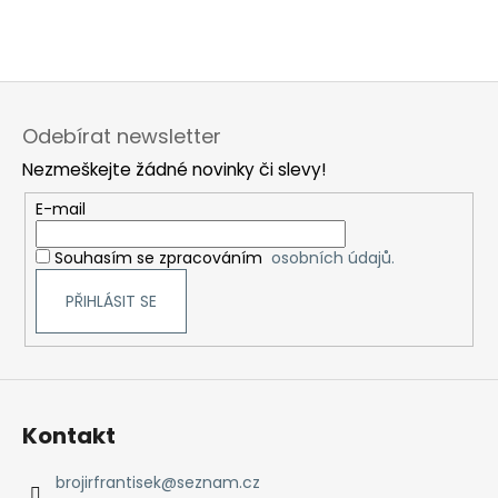
Patka lišty
A041
,
C
Z
á
Odebírat newsletter
p
Nezmeškejte žádné novinky či slevy!
a
t
E-mail
í
Souhasím se zpracováním
osobních údajů.
PŘIHLÁSIT SE
Kontakt
brojirfrantisek
@
seznam.cz