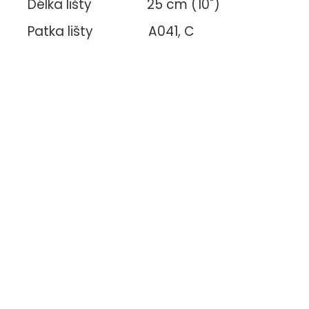
Délka lišty 25 cm (10")
Patka lišty A041, C
Rozteč řetězu
1/4"
Šířka drážky
1,1 mm (.043")
Délka lišty
25 cm (10")