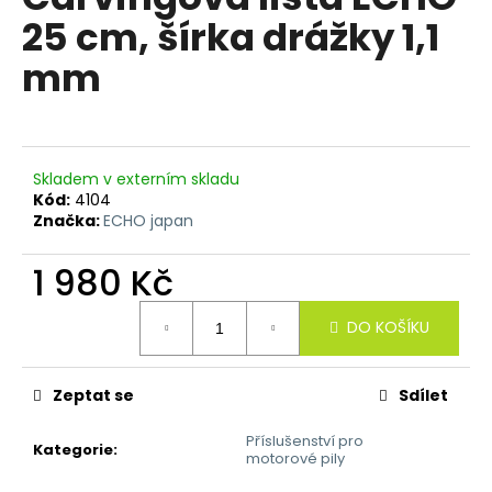
je
a
25 cm, šírka drážky 1,1
0,0
z
j
mm
5
í
hvězdiček.
t
?
Skladem v externím skladu
Kód:
4104
Značka:
ECHO japan
HLEDAT
1 980 Kč
Měrná
DO KOŠÍKU
cena:
D
o
p
Zeptat se
Sdílet
o
Příslušenství pro
r
Kategorie
:
motorové pily
u