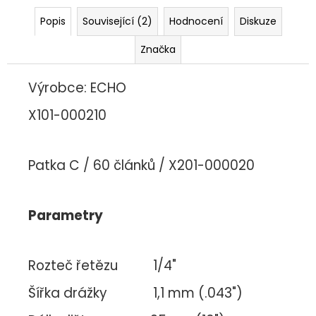
č
u
Popis
Související (2)
Hodnocení
Diskuze
j
e
Značka
m
e
Výrobce: ECHO
X101-000210
Patka C / 60 článků / X201-000020
Parametry
Rozteč řetězu 1/4"
Šířka drážky 1,1 mm (.043")