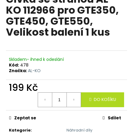
je
a
KO 112966 pro GTE350,
5,0
z
j
GTE450, GTE550,
5
í
hvězdiček.
Velikost balení 1 kus
t
?
Skladem- ihned k odeslání
Kód:
478
HLEDAT
Značka:
AL-KO
199 Kč
D
Měrná
DO KOŠÍKU
o
cena:
p
o
Zeptat se
Sdílet
r
u
Kategorie
:
Náhradní díly