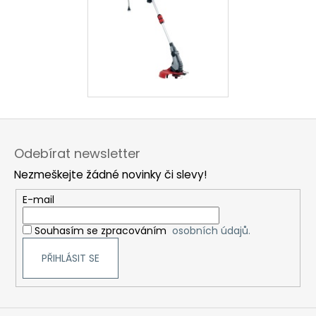
Z
á
Odebírat newsletter
p
Nezmeškejte žádné novinky či slevy!
a
t
E-mail
í
Souhasím se zpracováním
osobních údajů.
PŘIHLÁSIT SE