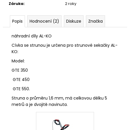
č
Záruka
:
2 roky
u
j
e
Popis
Hodnocení (2)
Diskuze
Značka
m
e
náhradní díly AL-KO
Cívka se strunou je určena pro strunové sekačky AL-
KO:
Model:
GTE 350
GTE 450
GTE 550.
Struna o průměru 1,6 mm, má celkovou délku 5
metrů a je dvojitě navinuta.