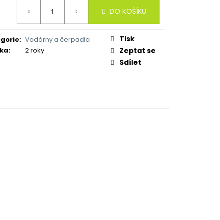
ná
DO KOŠÍKU
:
Tisk
gorie
:
Vodárny a čerpadla
ka
:
2 roky
Zeptat se
Sdílet