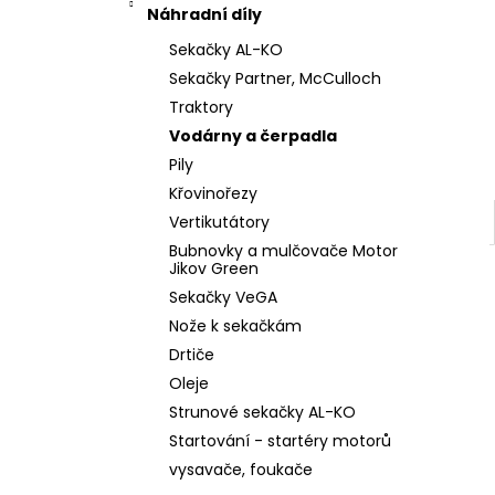
l
Náhradní díly
Sekačky AL-KO
Sekačky Partner, McCulloch
Traktory
Vodárny a čerpadla
Pily
Křovinořezy
Vertikutátory
Bubnovky a mulčovače Motor
Jikov Green
Sekačky VeGA
Nože k sekačkám
Drtiče
Oleje
Strunové sekačky AL-KO
Startování - startéry motorů
vysavače, foukače