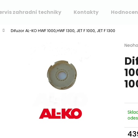
ervis zahradní techniky
Kontakty
Hodnocen
Difuzor AL-KO HWF 1000,HWF 1300, JET F 1000, JET F 1300
Co potřebujete najít?
Průmě
Neoh
hodno
Di
produ
HLEDAT
je
10
0,0
z
10
5
Doporučujeme
hvězdi
Skla
odes
43