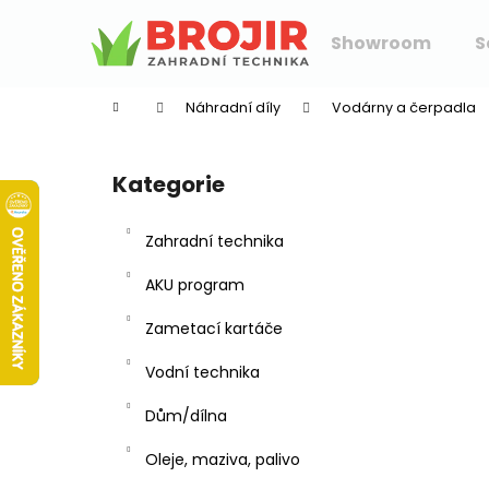
K
Přejít
na
o
Showroom
S
obsah
Zpět
Zpět
š
do
do
í
Náhradní díly
Vodárny a čerpadla
k
obchodu
obchodu
P
o
Kategorie
Přeskočit
s
kategorie
t
Zahradní technika
r
a
AKU program
n
Zametací kartáče
n
í
Vodní technika
p
Dům/dílna
a
n
Oleje, maziva, palivo
e