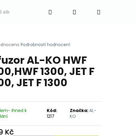
Hledat
Přihlášení
Nákupní
í obchodu
Napište nám
Blog
Obchodní 
košík
rné
odnoceno
Podrobnosti hodnocení
cení
fuzor AL-KO HWF
ktu
00,HWF 1300, JET F
00, JET F 1300
ček.
dem- ihned k
Kód:
Značka:
AL-
lání
1217
KO
9 Kč