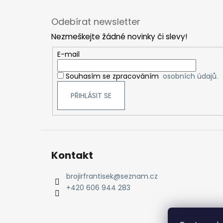
Z
á
Odebírat newsletter
p
Nezmeškejte žádné novinky či slevy!
a
t
E-mail
í
Souhasím se zpracováním
osobních údajů.
PŘIHLÁSIT SE
Kontakt
brojirfrantisek
@
seznam.cz
+420 606 944 283