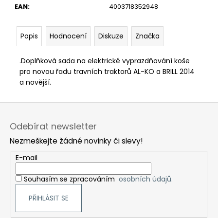
č
EAN
:
4003718352948
u
j
e
Popis
Hodnocení
Diskuze
Značka
m
e
.
Doplňková sada na elektrické vyprazdňování koše
pro novou řadu travních traktorů AL-KO a BRILL 2014
a novější.
Z
á
Odebírat newsletter
p
Nezmeškejte žádné novinky či slevy!
a
t
E-mail
í
Souhasím se zpracováním
osobních údajů.
PŘIHLÁSIT SE