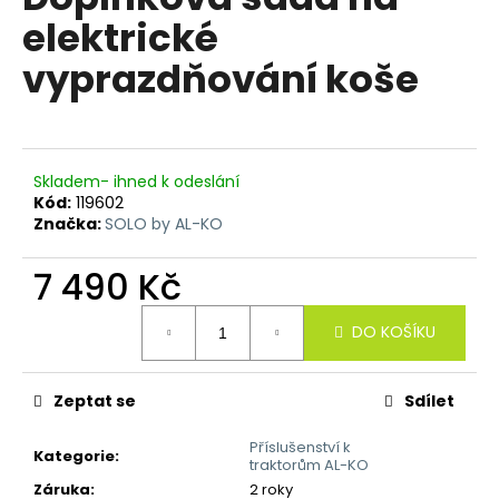
je
R
a
elektrické
0,0
z
j
M
vyprazdňování koše
5
í
hvězdiček.
A
t
?
Skladem- ihned k odeslání
Kód:
119602
Značka:
SOLO by AL-KO
HLEDAT
7 490 Kč
Měrná
DO KOŠÍKU
cena:
D
o
p
Zeptat se
Sdílet
o
Příslušenství k
r
Kategorie
:
traktorům AL-KO
u
Záruka
:
2 roky