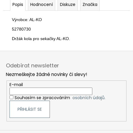
č
Popis
Hodnocení
Diskuze
Značka
u
j
e
Výrobce: AL-KO
m
52780730
e
Držák kola pro sekačky AL-KO.
Z
á
Odebírat newsletter
p
Nezmeškejte žádné novinky či slevy!
a
t
E-mail
í
Souhasím se zpracováním
osobních údajů.
PŘIHLÁSIT SE