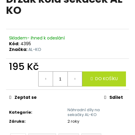
je
a
KO
0,0
z
j
5
í
hvězdiček.
t
?
Skladem- ihned k odeslání
Kód:
4395
Značka:
AL-KO
195 Kč
HLEDAT
Měrná
DO KOŠÍKU
cena:
D
Zeptat se
Sdílet
o
p
Náhradní díly na
Kategorie
:
sekačky AL-KO
o
Záruka
:
2 roky
r
u