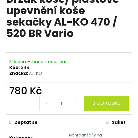
je
a
upevnění koše
5,0
z
j
sekačky AL-KO 470 /
5
í
hvězdiček.
520 BR Vario
t
?
Skladem- ihned k odeslání
Kód:
349
HLEDAT
Značka:
AL-KO
780 Kč
D
Měrná
DO KOŠÍKU
o
cena:
p
o
Zeptat se
Sdílet
r
u
Náhradní díly na
Kategorie
: