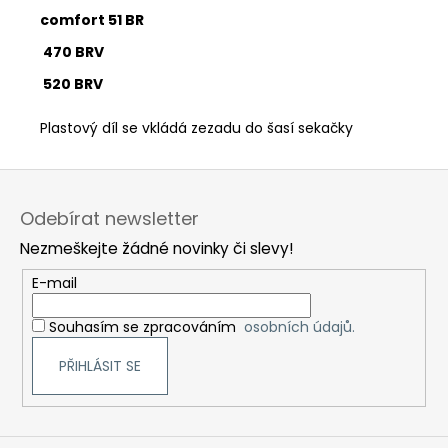
comfort 51 BR
470 BRV
520 BRV
Plastový díl se vkládá zezadu do šasí sekačky
Z
á
Odebírat newsletter
p
Nezmeškejte žádné novinky či slevy!
a
t
E-mail
í
Souhasím se zpracováním
osobních údajů.
PŘIHLÁSIT SE