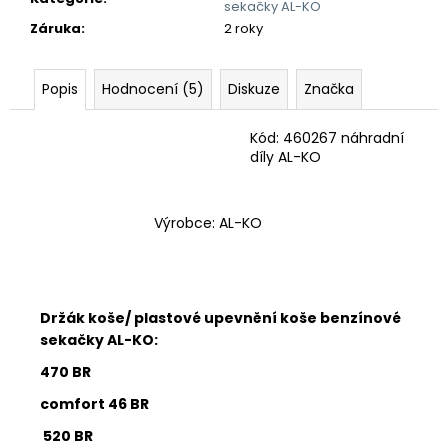
č
sekačky AL-KO
u
Záruka
:
2 roky
j
e
m
Popis
Hodnocení (5)
Diskuze
Značka
e
Kód: 460267 náhradní
díly AL-KO
Výrobce: AL-KO
Držák koše/ plastové upevnění koše benzínové
sekačky AL-KO:
470 BR
comfort 46 BR
520 BR