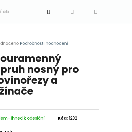
Hledat
Přihlášení
Nákupní
í obchodu
Napište nám
Blog
Obchodní 
košík
rné
odnoceno
Podrobnosti hodnocení
cení
vouramenný
ktu
pruh nosný pro
ovinořezy a
ček.
žínače
dem- ihned k odeslání
Kód:
1232