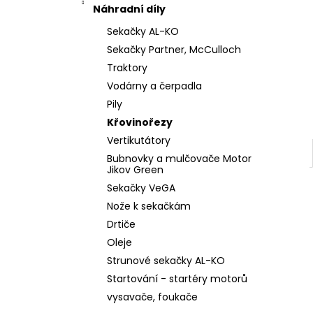
l
Náhradní díly
Sekačky AL-KO
Sekačky Partner, McCulloch
Traktory
Vodárny a čerpadla
Pily
Křovinořezy
Vertikutátory
Bubnovky a mulčovače Motor
Jikov Green
Sekačky VeGA
Nože k sekačkám
Drtiče
Oleje
Strunové sekačky AL-KO
Startování - startéry motorů
vysavače, foukače