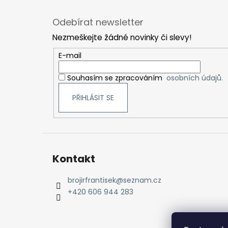
Z
á
Odebírat newsletter
p
Nezmeškejte žádné novinky či slevy!
a
t
E-mail
í
Souhasím se zpracováním
osobních údajů.
PŘIHLÁSIT SE
Kontakt
brojirfrantisek
@
seznam.cz
+420 606 944 283