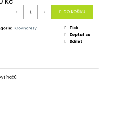
0 Kč
ná
DO KOŠÍKU
:
Tisk
gorie
:
Křovinořezy
Zeptat se
Sdílet
vyžínačů.