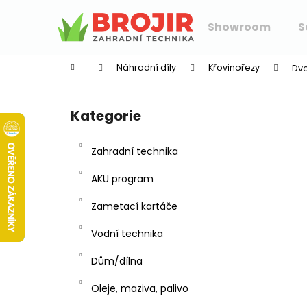
K
Přejít
na
o
Showroom
S
obsah
Zpět
Zpět
š
do
do
í
Náhradní díly
Křovinořezy
Dvo
k
obchodu
obchodu
P
o
Kategorie
Přeskočit
s
kategorie
t
Zahradní technika
r
a
AKU program
n
Zametací kartáče
n
í
Vodní technika
p
Dům/dílna
a
n
Oleje, maziva, palivo
e