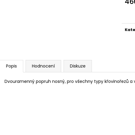
46
Měr
cena
Kate
Popis
Hodnocení
Diskuze
Dvouramenný popruh nosný, pro všechny typy křovinořezů a 