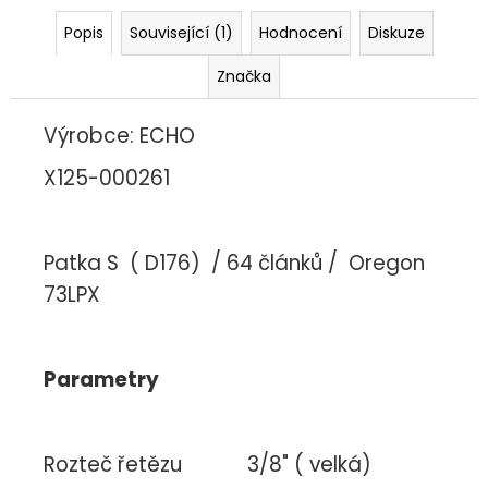
č
u
Popis
Související (1)
Hodnocení
Diskuze
j
e
Značka
m
e
Výrobce: ECHO
X125-000261
Patka S ( D176) / 64 článků / Oregon
73LPX
Parametry
Rozteč řetězu 3/8" ( velká)