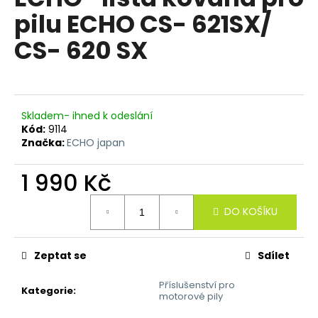
je
a
pilu ECHO CS- 621SX/
0,0
z
j
CS- 620 SX
5
í
hvězdiček.
t
?
Skladem- ihned k odeslání
Kód:
9114
Značka:
ECHO japan
HLEDAT
1 990 Kč
Měrná
DO KOŠÍKU
cena:
D
o
p
Zeptat se
Sdílet
o
Příslušenství pro
r
Kategorie
:
motorové pily
u