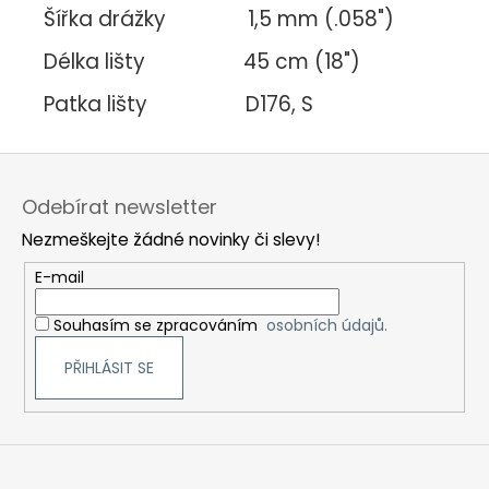
Šířka drážky 1,5 mm (.058")
Délka lišty 45 cm (18")
Patka lišty D176, S
Z
á
Odebírat newsletter
p
Nezmeškejte žádné novinky či slevy!
a
t
E-mail
í
Souhasím se zpracováním
osobních údajů.
PŘIHLÁSIT SE