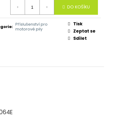
ná
DO KOŠÍKU
:
Tisk
Příslušenství pro
gorie
:
motorové pily
Zeptat se
Sdílet
X064E