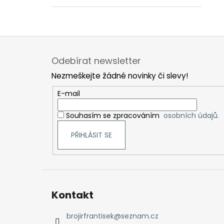
Z
á
Odebírat newsletter
p
Nezmeškejte žádné novinky či slevy!
a
t
E-mail
í
Souhasím se zpracováním
osobních údajů.
PŘIHLÁSIT SE
Kontakt
brojirfrantisek
@
seznam.cz