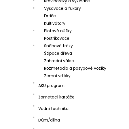
Křovinořezy a vyžínače
l
Vysavače a fukary
Drtiče
Kultivátory
Plotové nůžky
Postřikovače
Sněhové frézy
Štípače dřeva
Zahradní válec
Rozmetadla a posypové vozíky
Zemní vrtáky
AKU program
Zametací kartáče
Vodní technika
Dům/dílna