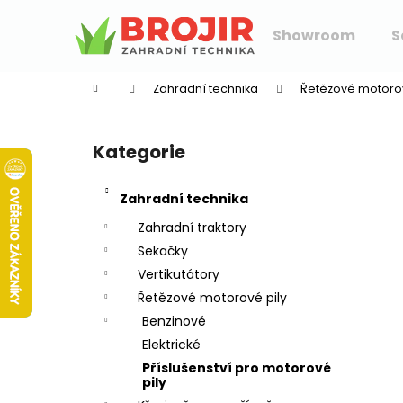
K
Přejít
na
o
Showroom
S
obsah
Zpět
Zpět
š
do
do
í
Zahradní technika
Řetězové motorov
k
obchodu
obchodu
P
o
Kategorie
Přeskočit
s
kategorie
t
Zahradní technika
r
a
Zahradní traktory
n
Sekačky
n
Vertikutátory
í
Řetězové motorové pily
p
Benzinové
a
Elektrické
n
Příslušenství pro motorové
pily
e