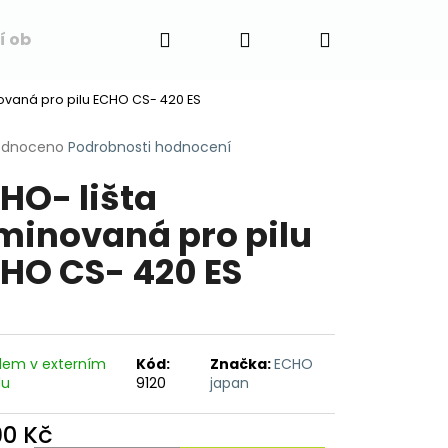
Hledat
Přihlášení
Nákupní
í obchodu
Napište nám
Blog
Obchodní 
ovaná pro pilu ECHO CS- 420 ES
košík
rné
odnoceno
Podrobnosti hodnocení
cení
HO- lišta
ktu
minovaná pro pilu
HO CS- 420 ES
ček.
dem v externím
Kód:
Značka:
ECHO
du
9120
japan
90 Kč