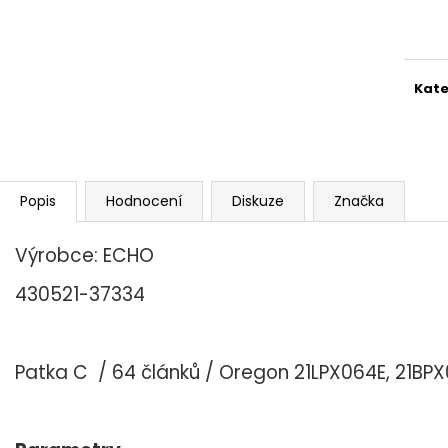
Měr
cena
Kate
Popis
Hodnocení
Diskuze
Značka
Výrobce: ECHO
430521-37334
Patka C / 64 článků / Oregon 21LPX064E, 21BP