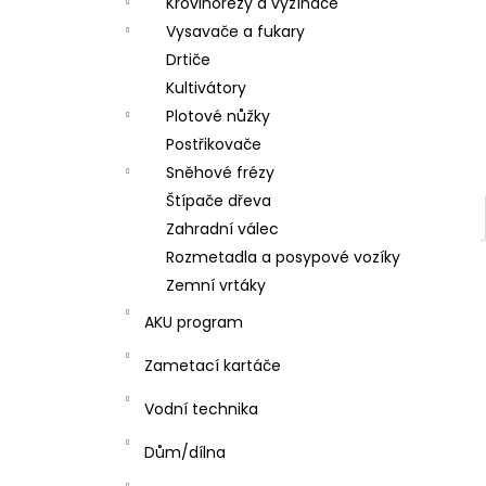
Křovinořezy a vyžínače
l
Vysavače a fukary
Drtiče
Kultivátory
Plotové nůžky
Postřikovače
Sněhové frézy
Štípače dřeva
Zahradní válec
Rozmetadla a posypové vozíky
Zemní vrtáky
AKU program
Zametací kartáče
Vodní technika
Dům/dílna