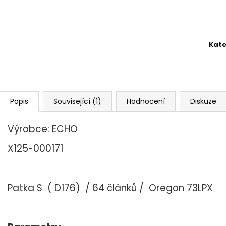
Měr
cena
Kate
Popis
Související (1)
Hodnocení
Diskuze
Výrobce: ECHO
X125-000171
Patka S ( D176) / 64 článků /
Oregon 73LPX