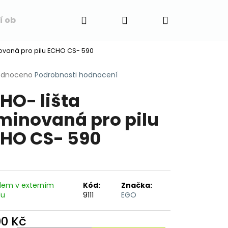
Hledat
Přihlášení
Nákupní
í obchodu
Napište nám
Blog
Obchodní 
novaná pro pilu ECHO CS- 590
košík
rné
odnoceno
Podrobnosti hodnocení
cení
HO- lišta
ktu
minovaná pro pilu
HO CS- 590
ček.
dem v externím
Kód:
Značka:
du
9111
EGO
00 Kč