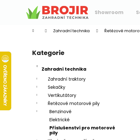
K
Přejít
na
o
Showroom
S
obsah
Zpět
Zpět
š
do
do
í
Zahradní technika
Řetězové motorov
k
obchodu
obchodu
P
o
Kategorie
Přeskočit
s
kategorie
t
Zahradní technika
r
a
Zahradní traktory
n
Sekačky
n
Vertikutátory
í
Řetězové motorové pily
p
Benzinové
a
Elektrické
n
Příslušenství pro motorové
pily
e