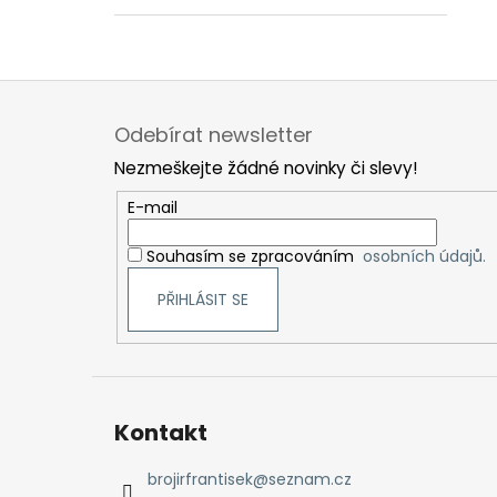
Z
á
Odebírat newsletter
p
Nezmeškejte žádné novinky či slevy!
a
t
E-mail
í
Souhasím se zpracováním
osobních údajů.
PŘIHLÁSIT SE
Kontakt
brojirfrantisek
@
seznam.cz