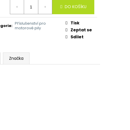
ná
DO KOŠÍKU
:
Tisk
Příslušenství pro
gorie
:
motorové pily
Zeptat se
Sdílet
Značka