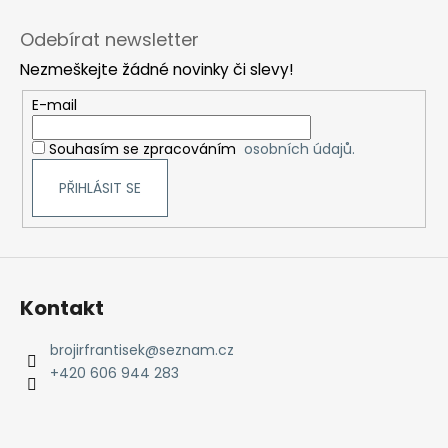
Z
á
Odebírat newsletter
p
Nezmeškejte žádné novinky či slevy!
a
t
E-mail
í
Souhasím se zpracováním
osobních údajů.
PŘIHLÁSIT SE
Kontakt
brojirfrantisek
@
seznam.cz
+420 606 944 283