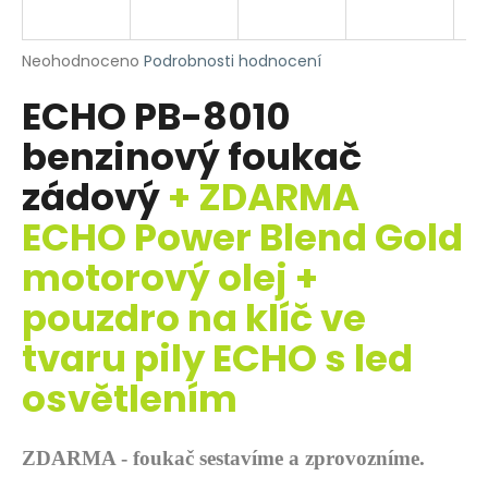
R
a
j
M
Průměrné
Neohodnoceno
Podrobnosti hodnocení
í
hodnocení
A
ECHO PB-8010
produktu
t
je
?
benzinový foukač
0,0
z
zádový
+ ZDARMA
5
hvězdiček.
ECHO Power Blend Gold
HLEDAT
motorový olej +
pouzdro na klíč ve
tvaru pily ECHO s led
D
o
osvětlením
p
o
r
ZDARMA - foukač sestavíme a zprovozníme.
u