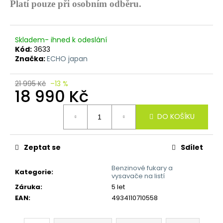
č
Platí pouze při osobním odběru.
u
j
e
Skladem- ihned k odeslání
m
Kód:
3633
e
Značka:
ECHO japan
21 995 Kč
–13 %
18 990 Kč
Měrná
DO KOŠÍKU
cena:
Zeptat se
Sdílet
Benzinové fukary a
Kategorie
:
vysavače na listí
Záruka
:
5 let
EAN
:
4934110710558