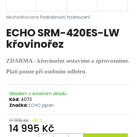
R
a
j
M
Průměrné
Neohodnoceno
Podrobnosti hodnocení
í
hodnocení
A
ECHO SRM-420ES-LW
produktu
t
je
?
křovinořez
0,0
z
5
hvězdiček.
ZDARMA - křovinořez sestavíme a zprovozníme.
HLEDAT
Platí pouze při osobním odběru.
Skladem v externím skladu
D
Kód:
4072
o
Značka:
ECHO japan
p
o
17 995 Kč
–16 %
r
14 995 Kč
u
Měrná