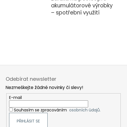
akumulátorové výrobky
– spotřební využití
Z
á
Odebírat newsletter
p
Nezmeškejte žádné novinky či slevy!
a
t
E-mail
í
Souhasím se zpracováním
osobních údajů.
PŘIHLÁSIT SE