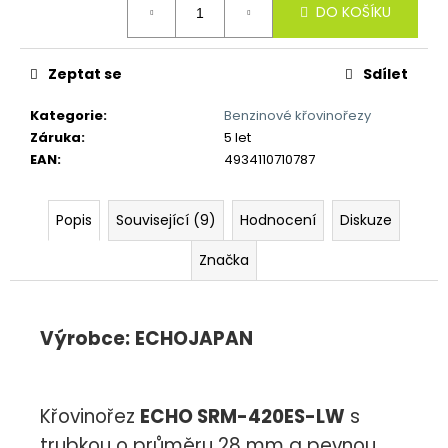
č
DO KOŠÍKU
cena:
u
j
e
Zeptat se
Sdílet
m
e
Kategorie
:
Benzinové křovinořezy
Záruka
:
5 let
EAN
:
4934110710787
Popis
Související (9)
Hodnocení
Diskuze
Značka
Výrobce:
ECHOJAPAN
Křovinořez
ECHO SRM-420ES-LW
s
trubkou o průměru 28 mm a pevnou