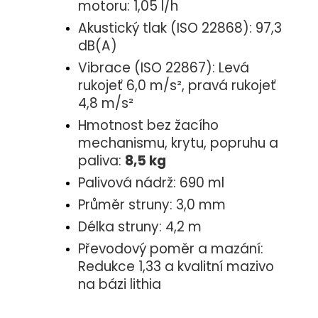
motoru: 1,05 l/h
Akustický tlak (ISO 22868): 97,3
dB(A)
Vibrace (ISO 22867): Levá
rukojeť 6,0 m/s², pravá rukojeť
4,8 m/s²
Hmotnost bez žacího
mechanismu, krytu, popruhu a
paliva:
8,5 kg
Palivová nádrž: 690 ml
Průměr struny: 3,0 mm
Délka struny: 4,2 m
Převodový poměr a mazání:
Redukce 1,33 a kvalitní mazivo
na bázi lithia