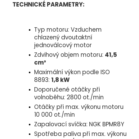
TECHNICKÉ PARAMETRY:
Typ motoru: Vzduchem
chlazený dvoutaktní
jednoválcový motor
Zdvihový objem motoru:
41,5
cm³
Maximální výkon podle ISO
8893:
1,8 kW
Doporučené otáčky při
volnoběhu: 2800 ot./min
Otáčky při max. výkonu motoru
10 000 ot./min
Zapalovací svíčka: NGK BPMR8Y
Spotřeba paliva při max. výkonu