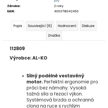
č
pily
u
Záruka
:
2 roky
j
EAN
:
4003718042450
e
m
Popis
Související (6)
Hodnocení
Diskuze
e
Značka
112809
Výrobce: AL-KO
Silný podélně vestavěný
motor.
Perfektní ergonomie pro
práci bez námahy. Vysoká
tažná síla a řezací výkon.
Systémová brzda a ochranná
clona na ruce s rychlým