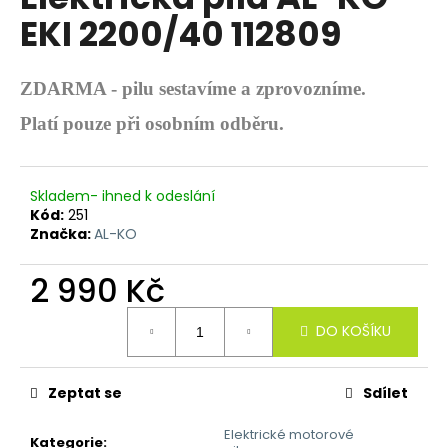
je
a
EKI 2200/40 112809
0,0
z
j
5
í
hvězdiček.
ZDARMA - pilu sestavíme a zprovozníme.
t
Platí pouze při osobním odběru.
?
Skladem- ihned k odeslání
Kód:
251
HLEDAT
Značka:
AL-KO
2 990 Kč
Měrná
D
DO KOŠÍKU
cena:
o
p
o
Zeptat se
Sdílet
r
u
Elektrické motorové
Kategorie
: