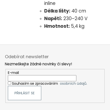
inline
Délka lišty:
40 cm
Napětí:
230–240 V
Hmotnost:
5,4 kg
Z
á
Odebírat newsletter
p
Nezmeškejte žádné novinky či slevy!
a
t
E-mail
í
Souhasím se zpracováním
osobních údajů.
PŘIHLÁSIT SE