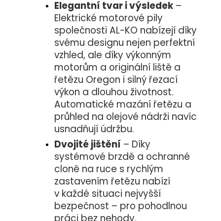
Elegantní tvar i výsledek
–
Elektrické motorové pily
společnosti AL-KO nabízejí díky
svému designu nejen perfektní
vzhled, ale díky výkonným
motorům a originální liště a
řetězu Oregon i silný řezací
výkon a dlouhou životnost.
Automatické mazání řetězu a
průhled na olejové nádrži navíc
usnadňují údržbu.
Dvojité jištění
– Díky
systémové brzdě a ochranné
cloně na ruce s rychlým
zastavením řetězu nabízí
v každé situaci nejvyšší
bezpečnost – pro pohodlnou
práci bez nehody.