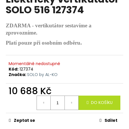
je
R
a
SOLO 516 127374
0,0
z
j
M
5
í
hvězdiček.
ZDARMA - vertikutátor sestavíme a
A
t
zprovozníme.
?
.
Platí pouze při osobním odběru
Momentálně nedostupné
HLEDAT
Kód:
127374
Značka:
SOLO by AL-KO
10 688 Kč
D
o
Měrná
DO KOŠÍKU
cena:
p
o
r
Zeptat se
Sdílet
u