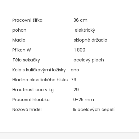
Pracovní šířka 36 cm
pohon elektrický
Madlo sklopné držadlo
Příkon W 1 800
Tělo sekačky ocelový plech
Kola s kuličkovými ložisky ano
Hladina akustického hluku 79
Hmotnost cca v kg 29
Pracovní hloubka 0-25 mm
Nožová hřídel 15 ocelových čepelí
Z