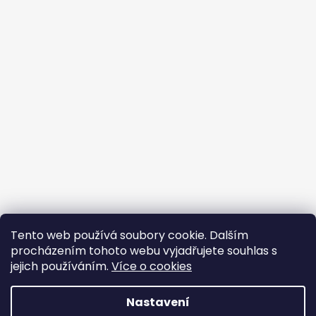
Tento web používá soubory cookie. Dalším
procházením tohoto webu vyjadřujete souhlas s
jejich používáním.
Více o cookies
Vytvořil Shoptet
Nastavení
Copyright 2026
BROJIR.EU - prodej,servis zahradní