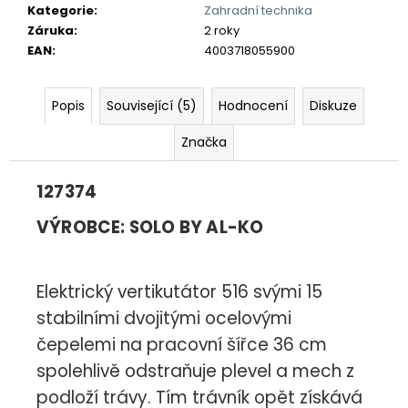
č
Kategorie
:
Zahradní technika
u
Záruka
:
2 roky
j
EAN
:
4003718055900
e
m
e
Popis
Související (5)
Hodnocení
Diskuze
Značka
127374
VÝROBCE: SOLO BY AL-KO
Elektrický vertikutátor 516 svými 15
stabilními dvojitými ocelovými
čepelemi na pracovní šířce 36 cm
spolehlivě odstraňuje plevel a mech z
podloží trávy. Tím trávník opět získává