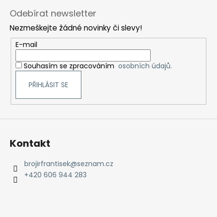
á
Odebírat newsletter
p
Nezmeškejte žádné novinky či slevy!
a
t
E-mail
í
Souhasím se zpracováním
osobních údajů.
PŘIHLÁSIT SE
Kontakt
brojirfrantisek
@
seznam.cz
+420 606 944 283