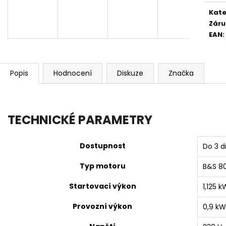
Kate
Záru
EAN
:
Popis
Hodnocení
Diskuze
Značka
TECHNICKÉ PARAMETRY
Dostupnost
Do 3 d
Typ motoru
B&S 8
Startovací výkon
1,125 k
Provozní výkon
0,9 kW