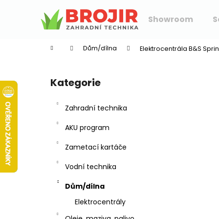
K
Přejít
na
o
Showroom
S
obsah
Zpět
Zpět
š
do
do
í
Dům/dílna
Elektrocentrála B&S Sprin
k
obchodu
obchodu
P
o
Kategorie
Přeskočit
s
kategorie
t
Zahradní technika
r
a
AKU program
n
Zametací kartáče
n
í
Vodní technika
p
Dům/dílna
a
n
Elektrocentrály
e
Oleje, maziva, palivo