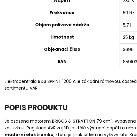
Napětí
230 V
Frekvence
50 Hz
Objem palivové nádrže
5,7 l
Hmotnost
25 kg
Objednací číslo
3696
EAN
85910
Elektrocentrála B&S SPRINT 1200 A je základní rámovou, částe
sortimentu VARI.
POPIS PRODUKTU
3
Je osazena motorem BRIGGS & STRATTON 79 cm
, vybavena
zásuvkou. Regulace AVR zajišťuje stálé výstupní napětí a umo
moderní elektroniku
, která je jinak citlivá na výkyvy sítě. K