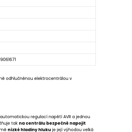
39061671
čně odhlučněnou elektrocentrálou v
 automatickou regulací napětí AVR a jednou
žňuje tak
na centrálu bezpečně napojit
romě
nízké hladiny hluku
je její výhodou velká