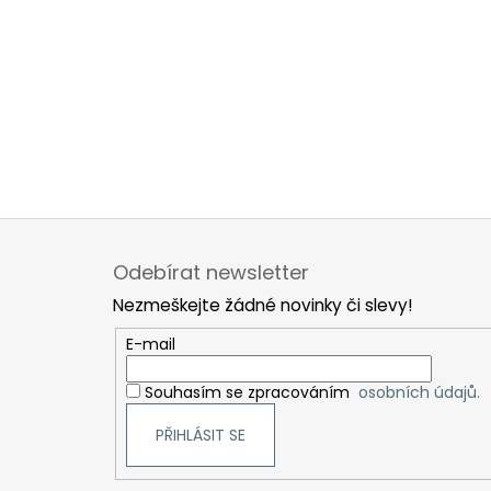
Z
á
Odebírat newsletter
p
Nezmeškejte žádné novinky či slevy!
a
t
E-mail
í
Souhasím se zpracováním
osobních údajů.
PŘIHLÁSIT SE