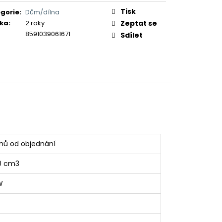
Tisk
gorie
:
Dům/dílna
ka
:
2 roky
Zeptat se
8591039061671
Sdílet
nů od objednání
0 cm3
W