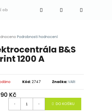
Hledat
Přihlášení
Nákupní
í obchodu
Napište nám
Blog
Obchodní 
košík
rné
odnoceno
Podrobnosti hodnocení
cení
ektrocentrála B&S
ktu
rint 1200 A
ček.
odáno
Kód:
2747
Značka:
VARI
990 Kč
ná
DO KOŠÍKU
: