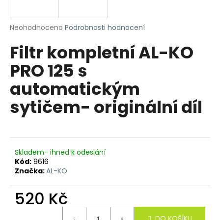
a
j
Průměrné
Neohodnoceno
Podrobnosti hodnocení
í
hodnocení
Filtr kompletní AL-KO
produktu
t
je
?
PRO 125 s
0,0
z
automatickým
5
hvězdiček.
sytičem- originální díl
HLEDAT
Skladem- ihned k odeslání
D
Kód:
9616
o
Značka:
AL-KO
p
o
520 Kč
r
u
Měrná
DO KOŠÍKU
cena: