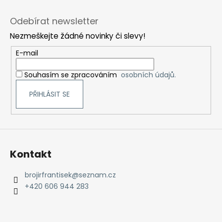
Z
á
Odebírat newsletter
p
Nezmeškejte žádné novinky či slevy!
a
t
E-mail
í
Souhasím se zpracováním
osobních údajů.
PŘIHLÁSIT SE
Kontakt
brojirfrantisek
@
seznam.cz
+420 606 944 283