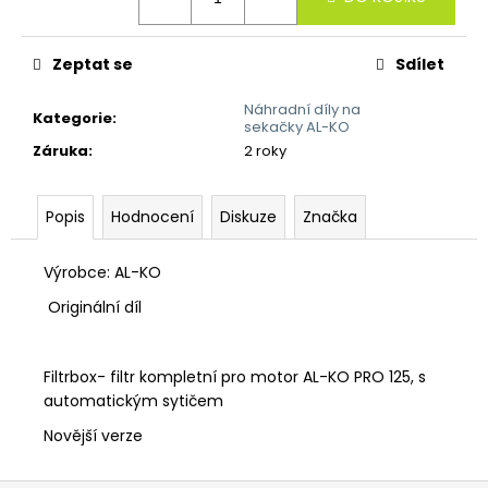
č
u
j
Zeptat se
Sdílet
e
m
Náhradní díly na
Kategorie
:
e
sekačky AL-KO
Záruka
:
2 roky
Popis
Hodnocení
Diskuze
Značka
Výrobce: AL-KO
Originální díl
Filtrbox- filtr kompletní pro motor AL-KO PRO 125, s
automatickým sytičem
Novější verze