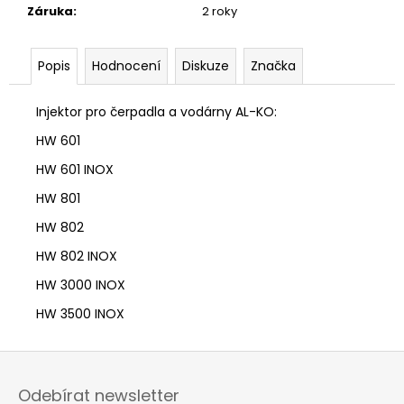
č
Záruka
:
2 roky
u
j
e
Popis
Hodnocení
Diskuze
Značka
m
e
Injektor pro čerpadla a vodárny AL-KO:
HW 601
HW 601 INOX
HW 801
HW 802
HW 802 INOX
HW 3000 INOX
HW 3500 INOX
Z
á
Odebírat newsletter