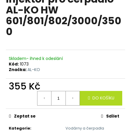
je
a
AL-KO HW
0,0
z
j
601/801/802/3000/350
5
í
hvězdiček.
0
t
?
Skladem- ihned k odeslání
Kód:
1073
HLEDAT
Značka:
AL-KO
355 Kč
D
Měrná
DO KOŠÍKU
o
cena:
p
o
Zeptat se
Sdílet
r
u
Kategorie
:
Vodárny a čerpadla