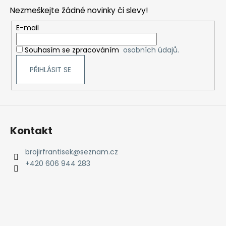
p
Nezmeškejte žádné novinky či slevy!
a
t
E-mail
í
Souhasím se zpracováním
osobních údajů.
PŘIHLÁSIT SE
Kontakt
brojirfrantisek
@
seznam.cz
+420 606 944 283