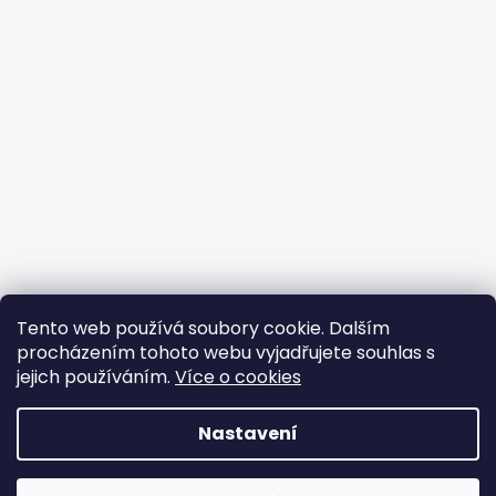
Tento web používá soubory cookie. Dalším
procházením tohoto webu vyjadřujete souhlas s
jejich používáním.
Více o cookies
Vytvořil Shoptet
Nastavení
Copyright 2026
BROJIR.EU - prodej,servis zahradní
techniky AL-KO,prodej náhradních dílů AL-
DOVOLENÁ 10. 8. – 14. 8. V tomto období je prodejna, e-shop i
KO,sekačky,pily křovinořezy,čerpadla,vodárny.
.