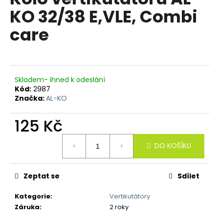
je
a
KO 32/38 E,VLE, Combi
0,0
z
j
care
5
í
hvězdiček.
t
?
Skladem- ihned k odeslání
Kód:
2987
Značka:
AL-KO
HLEDAT
125 Kč
Měrná
DO KOŠÍKU
cena:
D
o
p
Zeptat se
Sdílet
o
Kategorie
:
Vertikutátory
r
Záruka
:
2 roky
u