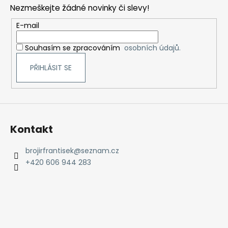
p
Nezmeškejte žádné novinky či slevy!
a
t
E-mail
í
Souhasím se zpracováním
osobních údajů.
PŘIHLÁSIT SE
Kontakt
brojirfrantisek
@
seznam.cz
+420 606 944 283