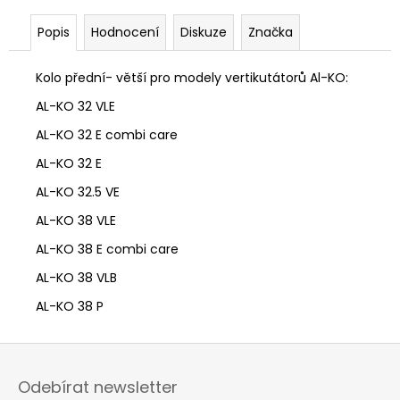
č
u
Popis
Hodnocení
Diskuze
Značka
j
e
Kolo přední- větší pro modely vertikutátorů Al-KO:
m
e
AL-KO 32 VLE
AL-KO 32 E combi care
AL-KO 32 E
AL-KO 32.5 VE
AL-KO 38 VLE
AL-KO 38 E combi care
AL-KO 38 VLB
AL-KO 38 P
Z
á
Odebírat newsletter