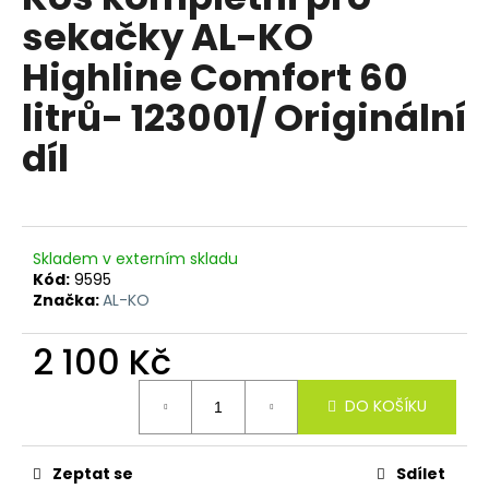
je
a
sekačky AL-KO
0,0
z
j
Highline Comfort 60
5
í
hvězdiček.
litrů- 123001/ Originální
t
?
díl
HLEDAT
Skladem v externím skladu
Kód:
9595
Značka:
AL-KO
D
2 100 Kč
o
Měrná
p
DO KOŠÍKU
cena:
o
r
u
Zeptat se
Sdílet