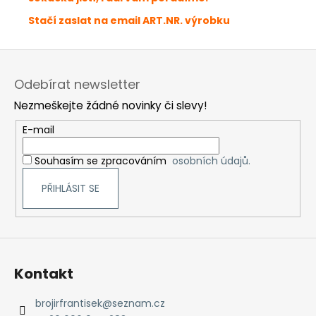
Stačí zaslat na email ART.NR. výrobku
Z
á
Odebírat newsletter
p
Nezmeškejte žádné novinky či slevy!
a
t
E-mail
í
Souhasím se zpracováním
osobních údajů.
PŘIHLÁSIT SE
Kontakt
brojirfrantisek
@
seznam.cz