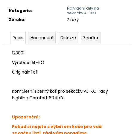
č
u
Náhradní díly na
Kategorie
:
j
sekačky AL-KO
e
Záruka
:
2 roky
m
e
Popis
Hodnocení
Diskuze
Značka
123001
Výrobce: AL-KO
Originální díl
Kompletní sběrný koš pro sekačky AL-KO, řady
Highline Comfort 60 litrů.
Upozornění:
Pokud si nejste s výběrem koše pro vaší
sekačku jistí, rádi vám poradíme.