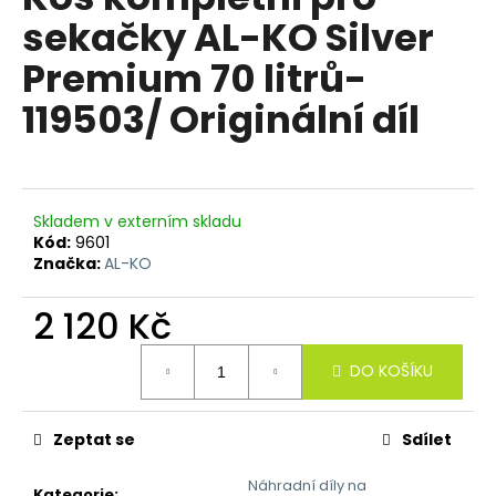
je
a
sekačky AL-KO Silver
0,0
z
j
Premium 70 litrů-
5
í
hvězdiček.
119503/ Originální díl
t
?
Skladem v externím skladu
Kód:
9601
HLEDAT
Značka:
AL-KO
2 120 Kč
D
Měrná
DO KOŠÍKU
o
cena:
p
o
Zeptat se
Sdílet
r
u
Náhradní díly na
Kategorie
: