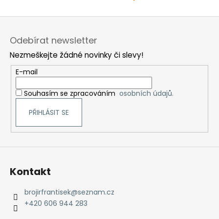
Z
á
Odebírat newsletter
p
Nezmeškejte žádné novinky či slevy!
a
t
E-mail
í
Souhasím se zpracováním
osobních údajů.
PŘIHLÁSIT SE
Kontakt
brojirfrantisek
@
seznam.cz
+420 606 944 283