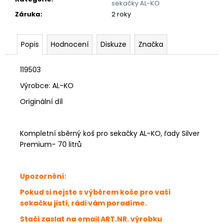
č
sekačky AL-KO
u
Záruka
:
2 roky
j
e
m
Popis
Hodnocení
Diskuze
Značka
e
119503
Výrobce: AL-KO
Originální díl
Kompletní sběrný koš pro sekačky AL-KO, řady Silver
Premium- 70 litrů
Upozornění:
Pokud si nejste s výběrem koše pro vaší
sekačku jistí, rádi vám poradíme.
Stačí zaslat na email ART.NR. výrobku