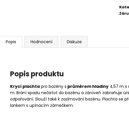
Kate
Záru
Popis
Hodnocení
Diskuze
Popis produktu
Krycí plachta
pro bazény s
průměrem hladiny
4,57 m s 
m. Brání spadu nečistot do bazénu a zároveň zabraňuje ú
odpařování. Slouží také k zazimování bazénu. Plachta se p
lankem s upínacím zámečkem.