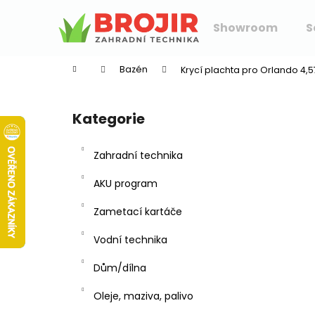
K
Přejít
na
o
Showroom
S
obsah
Zpět
Zpět
š
do
do
í
Bazén
Krycí plachta pro Orlando 4,
k
obchodu
obchodu
P
o
Kategorie
Přeskočit
s
kategorie
t
Zahradní technika
r
a
AKU program
n
Zametací kartáče
n
í
Vodní technika
p
Dům/dílna
a
n
Oleje, maziva, palivo
e