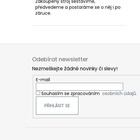
Zakoupený stroj sestavíme,
předvedeme a postaráme se o něj i po
záruce.
Z
á
Odebírat newsletter
p
Nezmeškejte žádné novinky či slevy!
a
t
E-mail
í
Souhasím se zpracováním
osobních údajů.
PŘIHLÁSIT SE