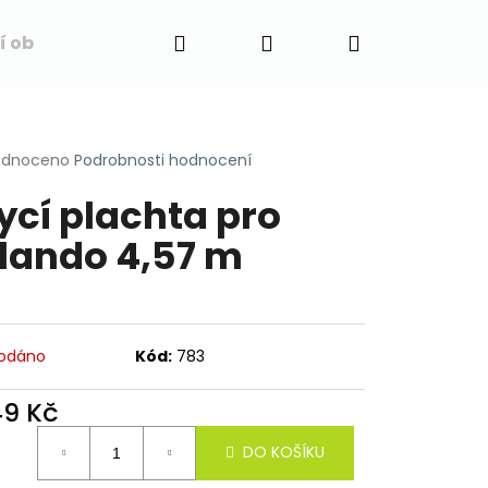
Hledat
Přihlášení
Nákupní
í obchodu
Napište nám
Blog
Obchodní 
košík
rné
odnoceno
Podrobnosti hodnocení
cení
ycí plachta pro
ktu
lando 4,57 m
ček.
odáno
Kód:
783
49 Kč
ná
DO KOŠÍKU
: