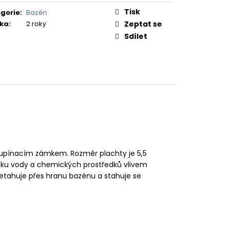
Tisk
gorie
:
Bazén
ka
:
2 roky
Zeptat se
Sdílet
upínacím zámkem. Rozměr plachty je 5,5
niku vody a chemických prostředků vlivem
řetahuje přes hranu bazénu a stahuje se