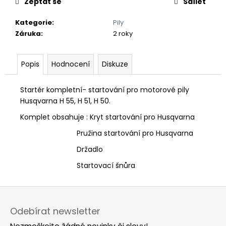
č
Zeptat se
Sdílet
u
j
Kategorie
:
Pily
e
Záruka
:
2 roky
m
e
Popis
Hodnocení
Diskuze
Startér kompletní- startování pro motorové pily
Husqvarna H 55, H 51, H 50.
Komplet obsahuje : Kryt startování pro Husqvarna
Pružina startování pro Husqvarna
Držadlo
Startovací šnůra
Z
á
Odebírat newsletter
p