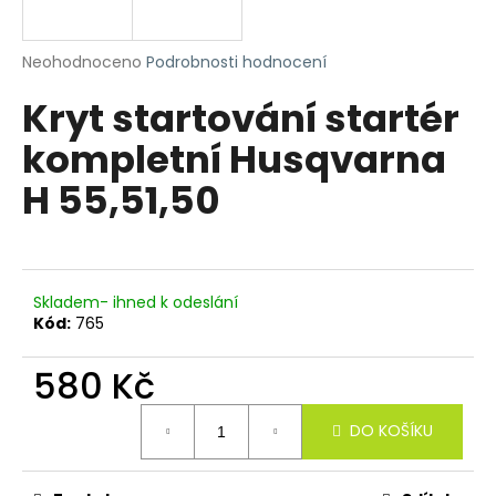
a
j
Průměrné
Neohodnoceno
Podrobnosti hodnocení
í
hodnocení
Kryt startování startér
produktu
t
je
?
kompletní Husqvarna
0,0
z
H 55,51,50
5
hvězdiček.
HLEDAT
Skladem- ihned k odeslání
Kód:
765
D
580 Kč
o
p
Měrná
o
DO KOŠÍKU
cena:
r
u