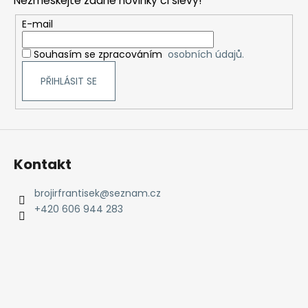
Nezmeškejte žádné novinky či slevy!
a
t
E-mail
í
Souhasím se zpracováním
osobních údajů.
PŘIHLÁSIT SE
Kontakt
brojirfrantisek
@
seznam.cz
+420 606 944 283