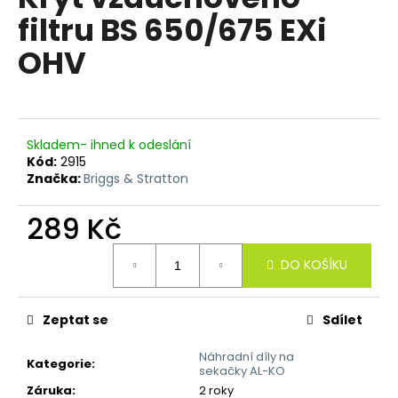
je
a
filtru BS 650/675 EXi
5,0
z
j
OHV
5
í
hvězdiček.
t
?
Skladem- ihned k odeslání
Kód:
2915
Značka:
Briggs & Stratton
HLEDAT
289 Kč
Měrná
DO KOŠÍKU
cena:
D
o
p
Zeptat se
Sdílet
o
Náhradní díly na
r
Kategorie
:
sekačky AL-KO
u
Záruka
:
2 roky