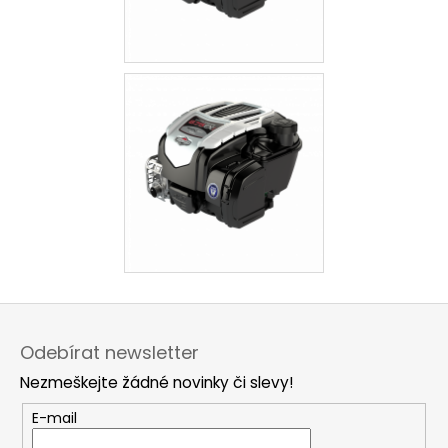
Z
á
Odebírat newsletter
p
Nezmeškejte žádné novinky či slevy!
a
t
E-mail
í