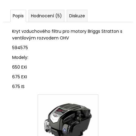
č
u
j
Popis
Hodnocení (5)
Diskuze
e
m
Kryt vzduchového filtru pro motory Briggs Stratton s
e
ventilovým rozvodem OHV
594575
Modely:
650 EXi
675 EXI
675 IS