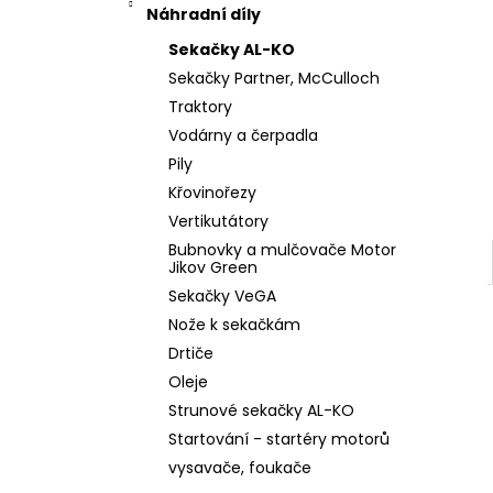
l
Náhradní díly
Sekačky AL-KO
Sekačky Partner, McCulloch
Traktory
Vodárny a čerpadla
Pily
Křovinořezy
Vertikutátory
Bubnovky a mulčovače Motor
Jikov Green
Sekačky VeGA
Nože k sekačkám
Drtiče
Oleje
Strunové sekačky AL-KO
Startování - startéry motorů
vysavače, foukače