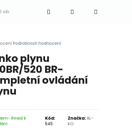
Hledat
Přihlášení
Nákupní
í obchodu
Napište nám
Blog
Obchodní 
košík
rné
nocení
Podrobnosti hodnocení
cení
nko plynu
ktu
0BR/520 BR-
mpletní ovládání
ček.
ynu
dem- ihned k
Kód:
Značka:
AL-
lání
545
KO