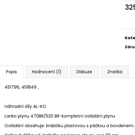
32
Měr
cena
Kate
Záru
Popis
Hodnocení (1)
Diskuze
Značka
451796, 451849 ,
náhradní díly AL-KO
Lanko plynu 470BR/520 BR-kompletní ovládání plynu
Ovládání obsahuje: krabičku plastovou s páčkou a bovdenem.