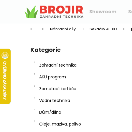
K
Přejít
na
o
Showroom
S
obsah
Zpět
Zpět
š
do
do
í
Náhradní díly
Sekačky AL-KO
k
obchodu
obchodu
P
o
Kategorie
Přeskočit
s
kategorie
t
Zahradní technika
r
a
AKU program
n
Zametací kartáče
n
í
Vodní technika
p
Dům/dílna
a
n
Oleje, maziva, palivo
e