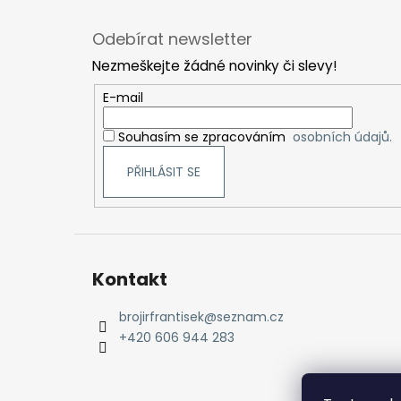
Z
á
Odebírat newsletter
p
Nezmeškejte žádné novinky či slevy!
a
t
E-mail
í
Souhasím se zpracováním
osobních údajů.
PŘIHLÁSIT SE
Kontakt
brojirfrantisek
@
seznam.cz
+420 606 944 283