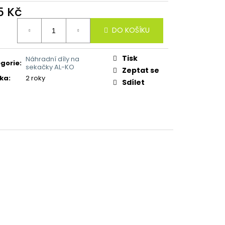
5 Kč
ná
DO KOŠÍKU
:
Tisk
Náhradní díly na
gorie
:
sekačky AL-KO
Zeptat se
ka
:
2 roky
Sdílet