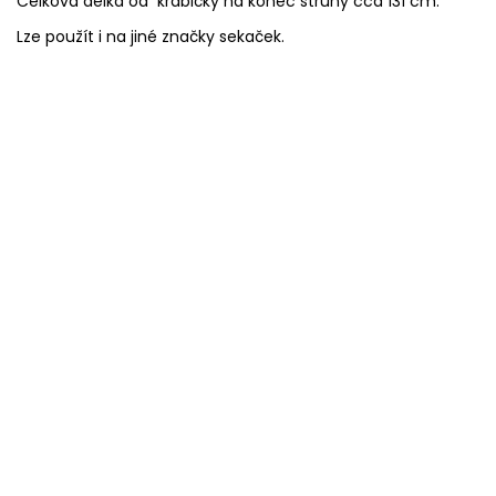
Celková délka od krabičky na konec struny cca 131 cm.
Lze použít i na jiné značky sekaček.