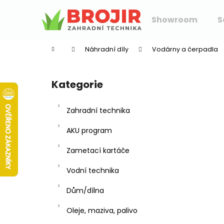
K
Přejít
na
o
Showroom
S
obsah
Zpět
Zpět
š
do
do
í
Náhradní díly
Vodárny a čerpadla
k
obchodu
obchodu
P
o
Kategorie
Přeskočit
s
kategorie
t
Zahradní technika
r
a
AKU program
n
Zametací kartáče
n
í
Vodní technika
p
Dům/dílna
a
n
Oleje, maziva, palivo
e