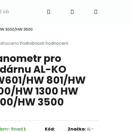
Hledat
Přihlášení
Nákupní
í obchodu
Napište nám
Blog
Obchodní 
 HW 3000/HW 3500
košík
rné
odnoceno
Podrobnosti hodnocení
cení
nometr pro
ktu
dárnu AL-KO
W601/HW 801/HW
ček.
00/HW 1300 HW
00/HW 3500
dem- ihned k
Kód:
Značka:
AL-