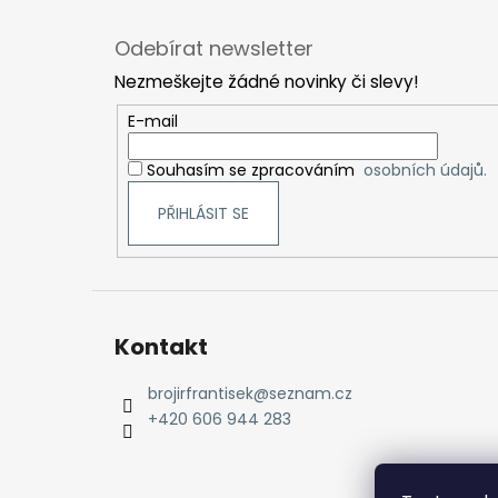
Z
á
Odebírat newsletter
p
Nezmeškejte žádné novinky či slevy!
a
t
E-mail
í
Souhasím se zpracováním
osobních údajů.
PŘIHLÁSIT SE
Kontakt
brojirfrantisek
@
seznam.cz
+420 606 944 283