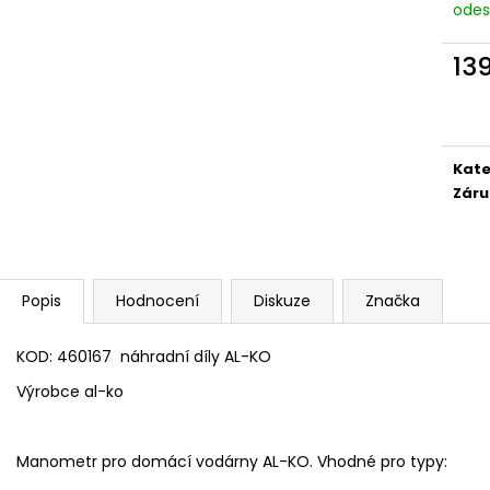
odes
13
Měr
cena
Kate
Záru
Popis
Hodnocení
Diskuze
Značka
KOD: 460167 náhradní díly AL-KO
Výrobce al-ko
Manometr pro domácí vodárny AL-KO. Vhodné pro typy: