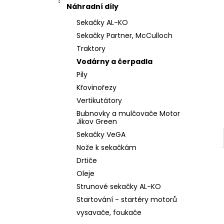
l
Náhradní díly
Sekačky AL-KO
Sekačky Partner, McCulloch
Traktory
Vodárny a čerpadla
Pily
Křovinořezy
Vertikutátory
Bubnovky a mulčovače Motor
Jikov Green
Sekačky VeGA
Nože k sekačkám
Drtiče
Oleje
Strunové sekačky AL-KO
Startování - startéry motorů
vysavače, foukače