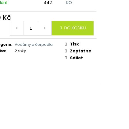
lání
442
KO
9 Kč
ná
DO KOŠÍKU
:
Tisk
gorie
:
Vodárny a čerpadla
ka
:
2 roky
Zeptat se
Sdílet