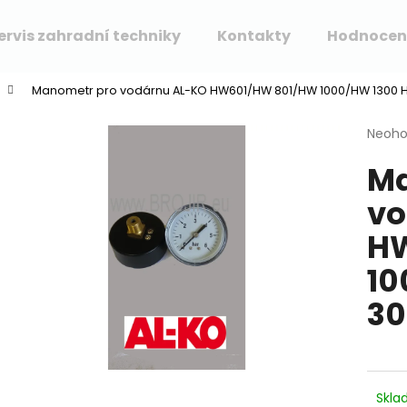
ervis zahradní techniky
Kontakty
Hodnocen
Manometr pro vodárnu AL-KO HW601/HW 801/HW 1000/HW 1300
Co potřebujete najít?
Průmě
Neoh
hodno
Ma
produ
HLEDAT
je
vo
0,0
z
H
5
Doporučujeme
hvězdi
10
30
Skla