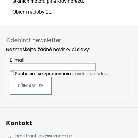
č
taktních motorů pil a křovinořezů.
u
Objem nádoby 1L.
j
e
Z
m
e
á
Odebírat newsletter
p
Nezmeškejte žádné novinky či slevy!
a
t
E-mail
í
Souhasím se zpracováním
osobních údajů.
PŘIHLÁSIT SE
Kontakt
brojirfrantisek
@
seznam.cz