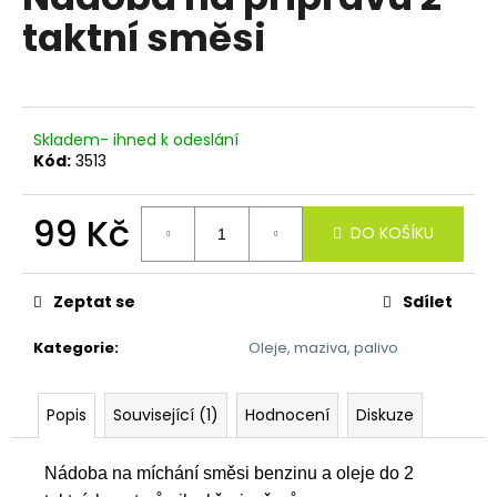
je
a
taktní směsi
0,0
z
j
5
í
hvězdiček.
t
?
Skladem- ihned k odeslání
Kód:
3513
99 Kč
DO KOŠÍKU
HLEDAT
Měrná
cena:
Zeptat se
Sdílet
Kategorie
:
Oleje, maziva, palivo
D
o
p
Popis
Související (1)
Hodnocení
Diskuze
o
r
u
Nádoba na míchání směsi benzinu a oleje do 2