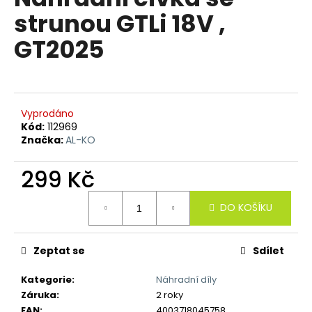
je
a
strunou GTLi 18V ,
0,0
z
j
GT2025
5
í
hvězdiček.
t
?
Vyprodáno
Kód:
112969
Značka:
AL-KO
HLEDAT
299 Kč
Měrná
DO KOŠÍKU
cena:
D
o
p
Zeptat se
Sdílet
o
Kategorie
:
Náhradní díly
r
Záruka
:
2 roky
u
EAN
:
4003718045758