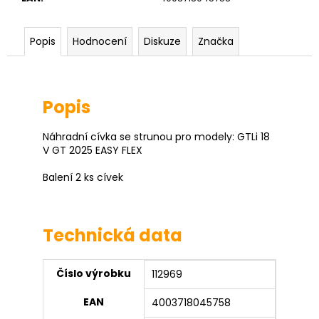
č
u
j
Popis
Hodnocení
Diskuze
Značka
e
m
e
Popis
Náhradní cívka se strunou pro modely: GTLi 18
V GT 2025 EASY FLEX
Balení 2 ks cívek
Technická data
Číslo výrobku
112969
EAN
4003718045758