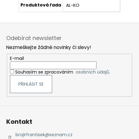
Produktová řada
AL-KO
Z
á
Odebírat newsletter
p
Nezmeškejte žádné novinky či slevy!
a
t
E-mail
í
Souhasím se zpracováním
osobních údajů.
PŘIHLÁSIT SE
Kontakt
brojirfrantisek
@
seznam.cz