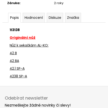
č
Záruka
:
2 roky
u
j
e
Popis
Hodnocení
Diskuze
Značka
m
e
113138
Originální nůž
Nůž k sekačkám AL-KO:
42 B
42 BA
42.1 SP-A
4238 SP-A
Z
á
Odebírat newsletter
p
Nezmeškejte žádné novinky či slevy!
a