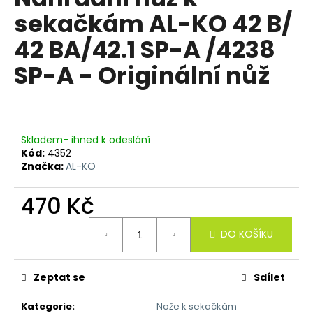
je
a
sekačkám AL-KO 42 B/
0,0
z
j
42 BA/42.1 SP-A /4238
5
í
hvězdiček.
SP-A - Originální nůž
t
?
Skladem- ihned k odeslání
Kód:
4352
HLEDAT
Značka:
AL-KO
470 Kč
D
Měrná
DO KOŠÍKU
o
cena:
p
o
Zeptat se
Sdílet
r
u
Kategorie
:
Nože k sekačkám