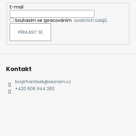
t
E-mail
í
Souhasím se zpracováním
osobních údajů.
PŘIHLÁSIT SE
Kontakt
brojirfrantisek
@
seznam.cz
+420 606 944 283