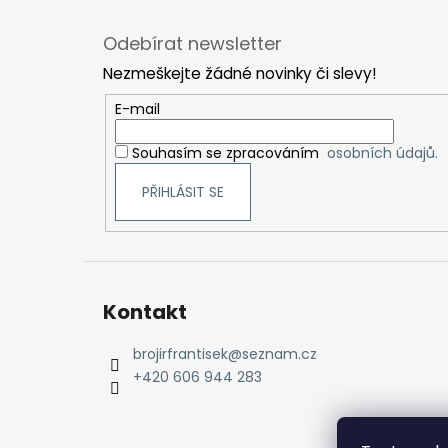
Z
á
Odebírat newsletter
p
Nezmeškejte žádné novinky či slevy!
a
t
E-mail
í
Souhasím se zpracováním
osobních údajů.
PŘIHLÁSIT SE
Kontakt
brojirfrantisek
@
seznam.cz
+420 606 944 283