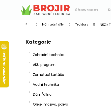
K
Přejít
na
o
Showroom
S
obsah
Zpět
Zpět
š
do
do
í
Náhradní díly
Traktory
NŮŽ K 
k
obchodu
obchodu
P
o
Kategorie
Přeskočit
s
kategorie
t
Zahradní technika
r
a
AKU program
n
Zametací kartáče
n
í
Vodní technika
p
Dům/dílna
a
n
Oleje, maziva, palivo
e