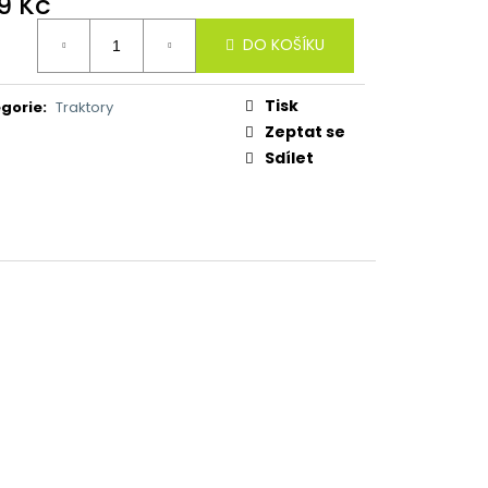
9 Kč
ná
DO KOŠÍKU
:
Tisk
gorie
:
Traktory
Zeptat se
Sdílet