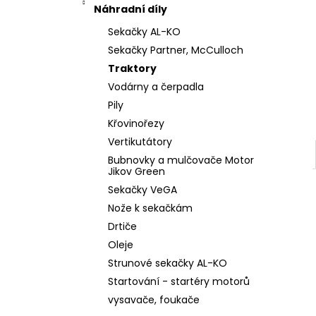
l
Náhradní díly
Sekačky AL-KO
Sekačky Partner, McCulloch
Traktory
Vodárny a čerpadla
Pily
Křovinořezy
Vertikutátory
Bubnovky a mulčovače Motor
Jikov Green
Sekačky VeGA
Nože k sekačkám
Drtiče
Oleje
Strunové sekačky AL-KO
Startování - startéry motorů
vysavače, foukače