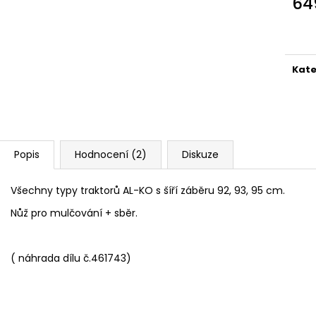
64
Měr
cena
Kate
Popis
Hodnocení (2)
Diskuze
V
šechny typy traktorů AL-KO s šíří záběru 92, 93, 95 cm.
Nůž pro mulčování + sběr.
( náhrada dílu č.461743)