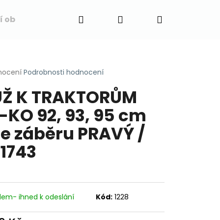
Hledat
Přihlášení
Nákupní
í obchodu
Napište nám
Blog
Obchodní 
košík
rné
nocení
Podrobnosti hodnocení
cení
Ž K TRAKTORŮM
ktu
-KO 92, 93, 95 cm
ře záběru PRAVÝ /
ček.
1743
dem- ihned k odeslání
Kód:
1228