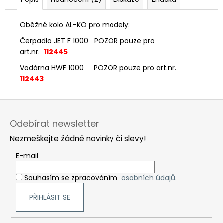
č
u
j
Oběžné kolo AL-KO pro modely:
e
Čerpadlo JET F 1000 POZOR pouze pro
m
art.nr.
112445
e
Vodárna HWF 1000 POZOR pouze pro art.nr.
112443
Z
á
Odebírat newsletter
p
Nezmeškejte žádné novinky či slevy!
a
t
E-mail
í
Souhasím se zpracováním
osobních údajů.
PŘIHLÁSIT SE