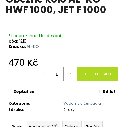
je
a
HWF 1000, JET F 1000
5,0
z
j
5
í
hvězdiček.
t
?
Skladem- ihned k odeslání
Kód:
1218
Značka:
AL-KO
470 Kč
HLEDAT
Měrná
DO KOŠÍKU
cena:
D
Zeptat se
Sdílet
o
p
Kategorie
:
Vodárny a čerpadla
o
Záruka
:
2 roky
r
u
Popis
Hodnocení (2)
Diskuze
Značka